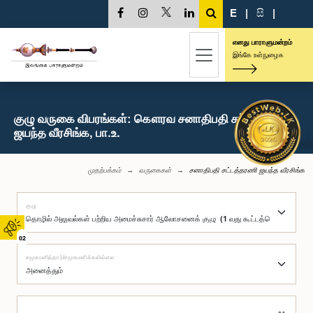
E
|
සි
|
எனது பாராளுமன்றம்
இங்கே உள்நுழைக
குழு வருகை விபரங்கள்: கௌரவ சனாதிபதி சட்டத்தரணி
ஜயந்த வீரசிங்க, பா.உ.
முதற்பக்கம்
வருகைகள்
சனாதிபதி சட்டத்தரணி ஜயந்த வீரசிங்க
குழு
02
சமூகமளித்தார்/சமூகமளிக்கவில்லை