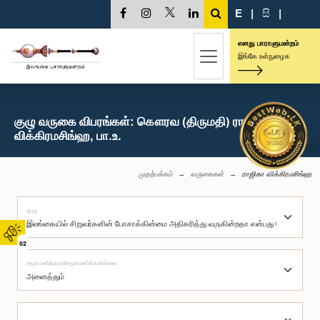
E
|
සි
|
எனது பாராளுமன்றம்
இங்கே உள்நுழைக
குழு வருகை விபரங்கள்: கௌரவ (திருமதி) ராஜிகா
விக்கிரமசிங்ஹ, பா.உ.
முதற்பக்கம்
வருகைகள்
ராஜிகா விக்கிரமசிங்ஹ
குழு
02
சமூகமளித்தார்/சமூகமளிக்கவில்லை