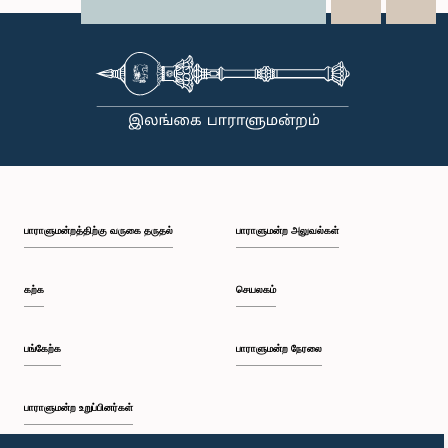
X
WhatsApp
LinkedIn
பாராளுமன்றத்திற்கு வருகை தருதல்
பாராளுமன்ற அலுவல்கள்
கற்க
செயலகம்
பங்கேற்க
பாராளுமன்ற நேரலை
பாராளுமன்ற உறுப்பினர்கள்