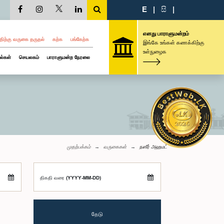
E
|
සි
|
எனது பாராளுமன்றம்
திற்கு வருகை தருதல்
கற்க
பங்கேற்க
இங்கே உங்கள் கணக்கிற்கு
உள்நுழைக
ல்கள்
செயலகம்
பாராளுமன்ற நேரலை
முதற்பக்கம்
வருகைகள்
நஸீர் அஹமட்
திகதி வரை (YYYY-MM-DD)
தேடு