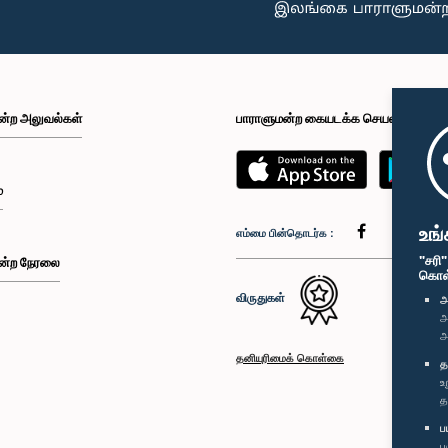
ன்ற அலுவல்கள்
பாராளுமன்ற கையடக்க செயலி
்
உங்
எம்மை பின்தொடர்க :
"சரி
ன்ற நேரலை
கொள்க
விருதுகள்
அ
அ
அ
தனியுரிமைக் கொள்கை
த
உ
த
ப
ப