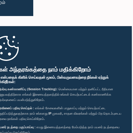
கள் அந்தரங்கத்தை நாம் மதிக்கிறோம்
" என்பதைக் கிளிக் செய்வதன் மூலம், பின்வருவனவற்றை நீங்கள் ஏற்றுக்
ிறீர்கள்:
மர்வு கண்காணிப்பு (Session Tracking):
மென்மையான மற்றும் தனிப்பட்ட ரீதியான
னுபவத்திற்காக எங்கள் இணையத்தளத்தில் உங்கள் செயற்பாட்டைக் கண்காணிக்க
மர்வுகளைப் பயன்படுத்துகிறோம்.
ரவினைப் பதிவு செய்தல் :
எங்கள் சேவைகளின் பாதுகாப்பு மற்றும் செயற்பாட்டை
றுதிப்படுத்துவதற்காக நாம் உங்களது IP முகவரி, சாதன விவரங்கள் மற்றும் பிற தொடர்புடைய
ரவை நாங்கள் பதிவு செய்கிறோம்.
யனர் நடத்தை பகுப்பாய்வு :
எமது இணையத்தளத்தை மேம்படுத்த நாம் பயனர் நடத்தையை
குப்பாய்வு செய்கிறோம்.