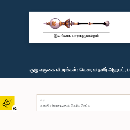
குழு வருகை விபரங்கள்: கௌரவ நஸீர் அஹமட், ப
குழு
02