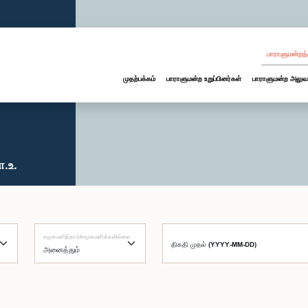
பாராளுமன்றத்
முதற்பக்கம்
பாராளுமன்ற உறுப்பினர்கள்
பாராளுமன்ற அலுவ
ா.உ.
சமூகமளித்தார்/சமூகமளிக்கவில்லை
திகதி முதல் (YYYY-MM-DD)