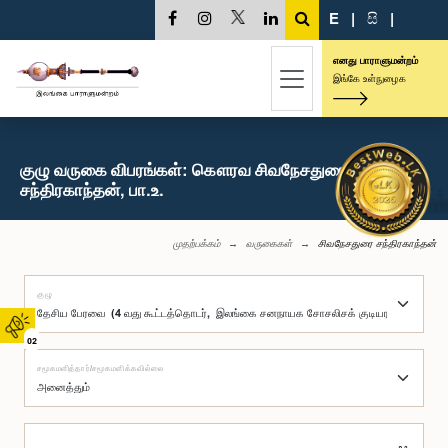
E
|
සි
|
எனது பாராளுமன்றம்
இங்கே உள்நுழைக
குழு வருகை விபரங்கள்: கௌரவ சிவநேசதுரை
சந்திரகாந்தன், பா.உ.
முதற்பக்கம்
வருகைகள்
சிவநேசதுரை சந்திரகாந்தன்
குழு
02
சமூகமளித்தார்/சமூகமளிக்கவில்லை