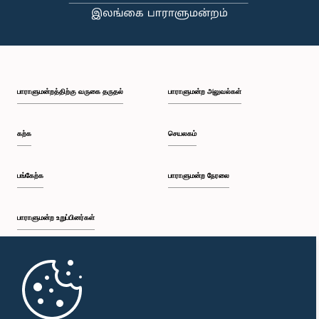
பாராளுமன்றத்திற்கு வருகை தருதல்
பாராளுமன்ற அலுவல்கள்
கற்க
செயலகம்
பங்கேற்க
பாராளுமன்ற நேரலை
பாராளுமன்ற உறுப்பினர்கள்
முதற்பக்கம்
பாராளுமன்ற கையடக்க செயலி