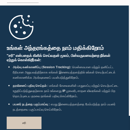
முதற்பக்கம்
பாராளுமன்ற கையடக்க செயலி
உங்கள் அந்தரங்கத்தை நாம் மதிக்கிறோம்
"சரி" என்பதைக் கிளிக் செய்வதன் மூலம், பின்வருவனவற்றை நீங்கள்
ஏற்றுக் கொள்கிறீர்கள்:
அமர்வு கண்காணிப்பு (Session Tracking):
மென்மையான மற்றும் தனிப்பட்ட
ரீதியான அனுபவத்திற்காக எங்கள் இணையத்தளத்தில் உங்கள் செயற்பாட்டைக்
எம்மை பின்தொடர்க :
கண்காணிக்க அமர்வுகளைப் பயன்படுத்துகிறோம்.
தரவினைப் பதிவு செய்தல் :
எங்கள் சேவைகளின் பாதுகாப்பு மற்றும் செயற்பாட்டை
விருதுகள்
உறுதிப்படுத்துவதற்காக நாம் உங்களது IP முகவரி, சாதன விவரங்கள் மற்றும் பிற
தொடர்புடைய தரவை நாங்கள் பதிவு செய்கிறோம்.
பயனர் நடத்தை பகுப்பாய்வு :
எமது இணையத்தளத்தை மேம்படுத்த நாம் பயனர்
தனியுரிமைக் கொள்கை
நடத்தையை பகுப்பாய்வு செய்கிறோம்.
பதிப்புரிமை © இலங்கை பாராளுமன்றம்.
சரி
முழுப்பதிப்புரிமையுடையது.