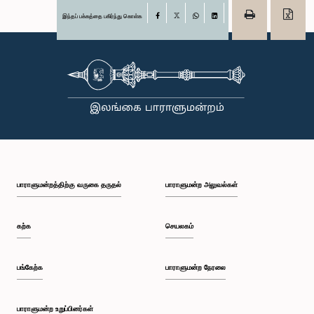
இந்தப் பக்கத்தை பகிர்ந்து கொள்க
Facebook
X
WhatsApp
LinkedIn
பாராளுமன்றத்திற்கு வருகை தருதல்
பாராளுமன்ற அலுவல்கள்
கற்க
செயலகம்
பங்கேற்க
பாராளுமன்ற நேரலை
பாராளுமன்ற உறுப்பினர்கள்