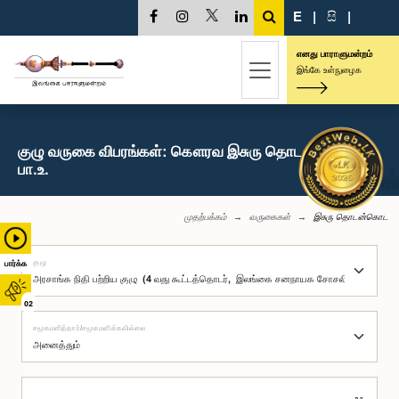
E
|
සි
|
எனது பாராளுமன்றம்
இங்கே உள்நுழைக
குழு வருகை விபரங்கள்: கௌரவ இசுரு தொடன்கொட,
பா.உ.
முதற்பக்கம்
வருகைகள்
இசுரு தொடன்கொட
குழு
பார்க்க
02
சமூகமளித்தார்/சமூகமளிக்கவில்லை