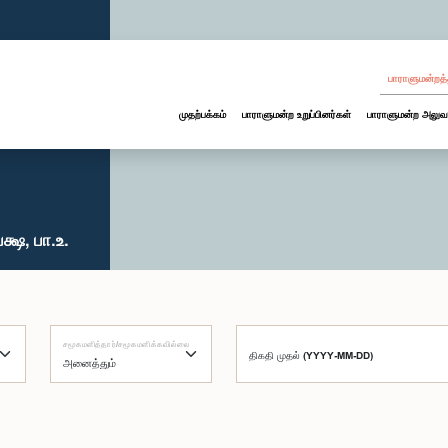
பாராளுமன்றத்
முதற்பக்கம்
பாராளுமன்ற உறுப்பினர்கள்
பாராளுமன்ற அலுவ
்ஷ, பா.உ.
சமூகமளித்தார்/சமூகமளிக்கவில்லை
திகதி முதல் (YYYY-MM-DD)