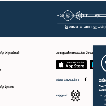
ன்ற அலுவல்கள்
பாராளுமன்ற கையடக்க செயலி
்
உங்
எம்மை பின்தொடர்க :
"சரி
ன்ற நேரலை
கொள்க
விருதுகள்
அ
அ
அ