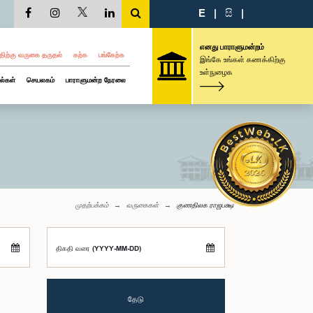
E
|
සි
|
எனது பாராளுமன்றம்
திற்கு வருகை தருதல்
கற்க
பங்கேற்க
இங்கே உங்கள் கணக்கிற்கு
உள்நுழைக
ல்கள்
செயலகம்
பாராளுமன்ற நேரலை
முதற்பக்கம்
வருகைகள்
குணதிலக ராஜபக்ஷ
திகதி வரை (YYYY-MM-DD)
தேடு