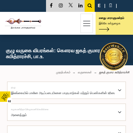
E
|
සි
|
எனது பாராளுமன்றம்
இங்கே உள்நுழைக
குழு வருகை விபரங்கள்: கௌரவ ஜகத் குமார
சுமித்ராரச்சி, பா.உ.
முதற்பக்கம்
வருகைகள்
ஜகத் குமார சுமித்ராரச்சி
குழு
02
சமூகமளித்தார்/சமூகமளிக்கவில்லை