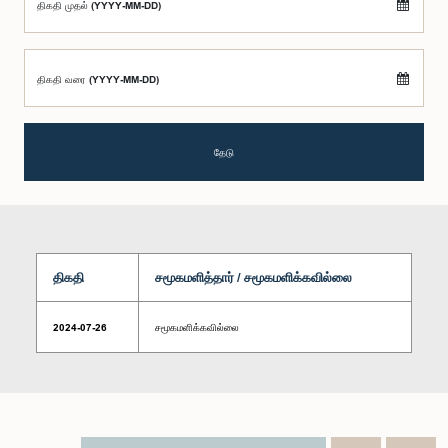
திகதி முதல் (YYYY-MM-DD)
திகதி வரை (YYYY-MM-DD)
தேடு
திகதி
சமூகமளித்தார் / சமூகமளிக்கவில்லை
2024-07-26
சமூகமளிக்கவில்லை