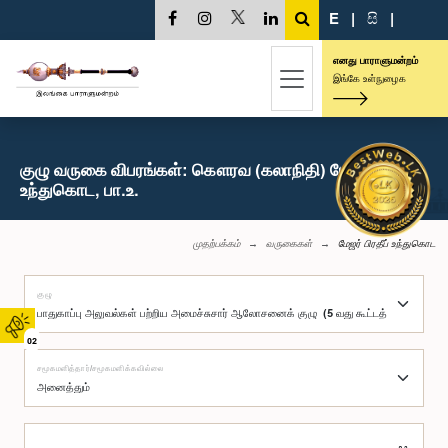
E
|
සි
|
எனது பாராளுமன்றம்
இங்கே உள்நுழைக
குழு வருகை விபரங்கள்: கௌரவ (கலாநிதி) மேஜர் பிரதீப்
உந்துகொட, பா.உ.
முதற்பக்கம்
வருகைகள்
மேஜர் பிரதீப் உந்துகொட
குழு
02
சமூகமளித்தார்/சமூகமளிக்கவில்லை