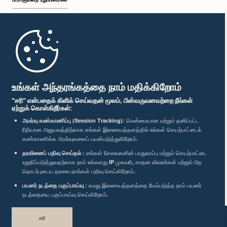
முதற்பக்கம்
பாராளுமன்ற கையடக்க செயலி
உங்கள் அந்தரங்கத்தை நாம் மதிக்கிறோம்
"சரி" என்பதைக் கிளிக் செய்வதன் மூலம், பின்வருவனவற்றை நீங்கள்
ஏற்றுக் கொள்கிறீர்கள்:
அமர்வு கண்காணிப்பு (Session Tracking):
மென்மையான மற்றும் தனிப்பட்ட
ரீதியான அனுபவத்திற்காக எங்கள் இணையத்தளத்தில் உங்கள் செயற்பாட்டைக்
எம்மை பின்தொடர்க :
கண்காணிக்க அமர்வுகளைப் பயன்படுத்துகிறோம்.
தரவினைப் பதிவு செய்தல் :
எங்கள் சேவைகளின் பாதுகாப்பு மற்றும் செயற்பாட்டை
விருதுகள்
உறுதிப்படுத்துவதற்காக நாம் உங்களது IP முகவரி, சாதன விவரங்கள் மற்றும் பிற
தொடர்புடைய தரவை நாங்கள் பதிவு செய்கிறோம்.
பயனர் நடத்தை பகுப்பாய்வு :
எமது இணையத்தளத்தை மேம்படுத்த நாம் பயனர்
தனியுரிமைக் கொள்கை
நடத்தையை பகுப்பாய்வு செய்கிறோம்.
பதிப்புரிமை © இலங்கை பாராளுமன்றம்.
சரி
முழுப்பதிப்புரிமையுடையது.