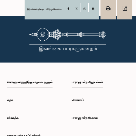
இந்தப் பக்கத்தை பகிர்ந்து கொள்க
Facebook
X
WhatsApp
LinkedIn
பாராளுமன்றத்திற்கு வருகை தருதல்
பாராளுமன்ற அலுவல்கள்
கற்க
செயலகம்
பங்கேற்க
பாராளுமன்ற நேரலை
பாராளுமன்ற உறுப்பினர்கள்