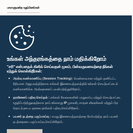
பாராளுமன்ற உறுப்பினர்கள்
முதற்பக்கம்
பாராளுமன்ற கையடக்க செயலி
உங்கள் அந்தரங்கத்தை நாம் மதிக்கிறோம்
"சரி" என்பதைக் கிளிக் செய்வதன் மூலம், பின்வருவனவற்றை நீங்கள்
ஏற்றுக் கொள்கிறீர்கள்:
அமர்வு கண்காணிப்பு (Session Tracking):
மென்மையான மற்றும் தனிப்பட்ட
ரீதியான அனுபவத்திற்காக எங்கள் இணையத்தளத்தில் உங்கள் செயற்பாட்டைக்
எம்மை பின்தொடர்க :
கண்காணிக்க அமர்வுகளைப் பயன்படுத்துகிறோம்.
தரவினைப் பதிவு செய்தல் :
எங்கள் சேவைகளின் பாதுகாப்பு மற்றும் செயற்பாட்டை
விருதுகள்
உறுதிப்படுத்துவதற்காக நாம் உங்களது IP முகவரி, சாதன விவரங்கள் மற்றும் பிற
தொடர்புடைய தரவை நாங்கள் பதிவு செய்கிறோம்.
பயனர் நடத்தை பகுப்பாய்வு :
எமது இணையத்தளத்தை மேம்படுத்த நாம் பயனர்
தனியுரிமைக் கொள்கை
நடத்தையை பகுப்பாய்வு செய்கிறோம்.
பதிப்புரிமை © இலங்கை பாராளுமன்றம்.