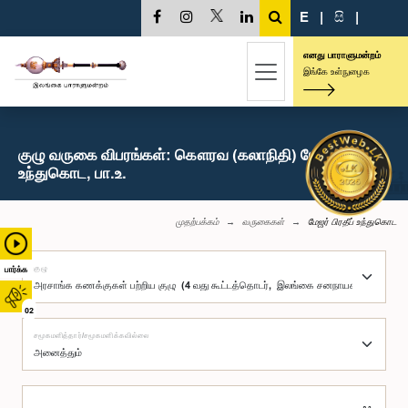
E
|
සි
|
எனது பாராளுமன்றம்
இங்கே உள்நுழைக
குழு வருகை விபரங்கள்: கௌரவ (கலாநிதி) மேஜர் பிரதீப்
உந்துகொட, பா.உ.
முதற்பக்கம்
வருகைகள்
மேஜர் பிரதீப் உந்துகொட
குழு
பார்க்க
02
சமூகமளித்தார்/சமூகமளிக்கவில்லை