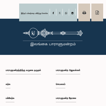
இந்தப் பக்கத்தை பகிர்ந்து கொள்க
Facebook
X
WhatsApp
LinkedIn
பாராளுமன்றத்திற்கு வருகை தருதல்
பாராளுமன்ற அலுவல்கள்
கற்க
செயலகம்
பங்கேற்க
பாராளுமன்ற நேரலை