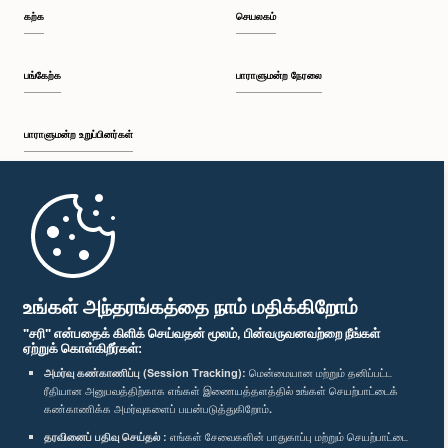
கற்க
செயலகம்
பங்கேற்க
பாராளுமன்ற நேரலை
பாராளுமன்ற உறுப்பினர்கள்
முதற்பக்கம்
பாராளுமன்ற கையடக்க செயலி
உங்கள் அந்தரங்கத்தை நாம் மதிக்கிறோம்
"சரி" என்பதைக் கிளிக் செய்வதன் மூலம், பின்வருவனவற்றை நீங்கள்
ஏற்றுக் கொள்கிறீர்கள்:
அமர்வு கண்காணிப்பு (Session Tracking):
மென்மையான மற்றும் தனிப்பட்ட
ரீதியான அனுபவத்திற்காக எங்கள் இணையத்தளத்தில் உங்கள் செயற்பாட்டைக்
எம்மை பின்தொடர்க :
கண்காணிக்க அமர்வுகளைப் பயன்படுத்துகிறோம்.
தரவினைப் பதிவு செய்தல் :
எங்கள் சேவைகளின் பாதுகாப்பு மற்றும் செயற்பாட்டை