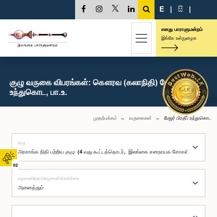
E
|
සි
|
எனது பாராளுமன்றம்
இங்கே உள்நுழைக
குழு வருகை விபரங்கள்: கௌரவ (கலாநிதி) மேஜர் பிரதீப்
உந்துகொட, பா.உ.
முதற்பக்கம்
வருகைகள்
மேஜர் பிரதீப் உந்துகொட
குழு
02
சமூகமளித்தார்/சமூகமளிக்கவில்லை