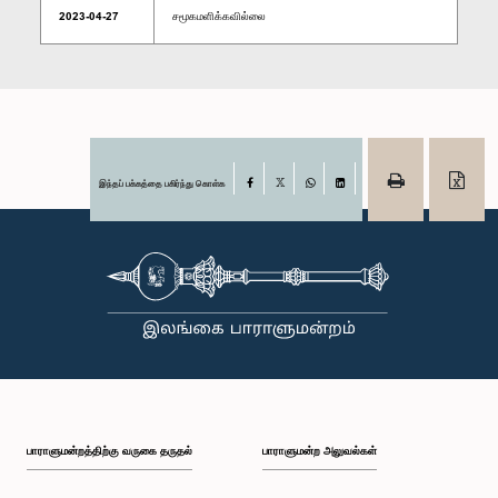
2023-04-27
சமூகமளிக்கவில்லை
இந்தப் பக்கத்தை பகிர்ந்து கொள்க
Facebook
X
WhatsApp
LinkedIn
பாராளுமன்றத்திற்கு வருகை தருதல்
பாராளுமன்ற அலுவல்கள்