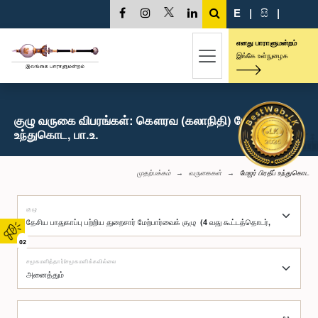
E
|
සි
|
எனது பாராளுமன்றம்
இங்கே உள்நுழைக
குழு வருகை விபரங்கள்: கௌரவ (கலாநிதி) மேஜர் பிரதீப்
உந்துகொட, பா.உ.
முதற்பக்கம்
வருகைகள்
மேஜர் பிரதீப் உந்துகொட
குழு
02
சமூகமளித்தார்/சமூகமளிக்கவில்லை