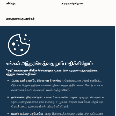
பங்கேற்க
பாராளுமன்ற நேரலை
பாராளுமன்ற உறுப்பினர்கள்
முதற்பக்கம்
பாராளுமன்ற கையடக்க செயலி
உங்கள் அந்தரங்கத்தை நாம் மதிக்கிறோம்
"சரி" என்பதைக் கிளிக் செய்வதன் மூலம், பின்வருவனவற்றை நீங்கள்
ஏற்றுக் கொள்கிறீர்கள்:
அமர்வு கண்காணிப்பு (Session Tracking):
மென்மையான மற்றும் தனிப்பட்ட
ரீதியான அனுபவத்திற்காக எங்கள் இணையத்தளத்தில் உங்கள் செயற்பாட்டைக்
எம்மை பின்தொடர்க :
கண்காணிக்க அமர்வுகளைப் பயன்படுத்துகிறோம்.
தரவினைப் பதிவு செய்தல் :
எங்கள் சேவைகளின் பாதுகாப்பு மற்றும் செயற்பாட்டை
விருதுகள்
உறுதிப்படுத்துவதற்காக நாம் உங்களது IP முகவரி, சாதன விவரங்கள் மற்றும் பிற
தொடர்புடைய தரவை நாங்கள் பதிவு செய்கிறோம்.
பயனர் நடத்தை பகுப்பாய்வு :
எமது இணையத்தளத்தை மேம்படுத்த நாம் பயனர்