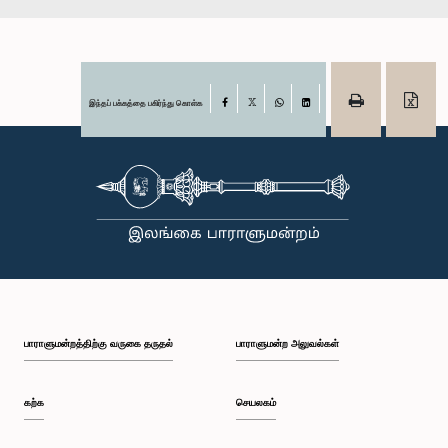
இந்தப் பக்கத்தை பகிர்ந்து கொள்க
Facebook
X
WhatsApp
LinkedIn
பாராளுமன்றத்திற்கு வருகை தருதல்
பாராளுமன்ற அலுவல்கள்
கற்க
செயலகம்