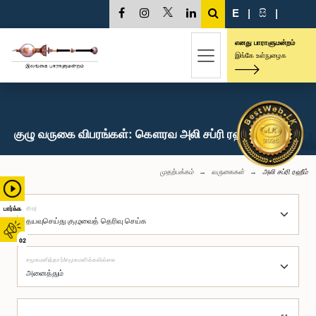
E
|
සි
|
எனது பாராளுமன்றம்
இங்கே உள்நுழைக
குழு வருகை விபரங்கள்: கௌரவ அலி சப்ரி ரஹீம், பா.உ.
முதற்பக்கம்
வருகைகள்
அலி சப்ரி ரஹீம்
குழு
பார்க்க
02
சமூகமளித்தார்/சமூகமளிக்கவில்லை