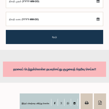
திகதி முதல் (YYYY-MM-DD)
திகதி வரை (YYYY-MM-DD)
தேடு
தரவைப் பெற்றுக்கொள்ள தயவுசெய்து குழுவைத் தெரிவு செய்க!!
இந்தப் பக்கத்தை பகிர்ந்து கொள்க
Facebook
X
WhatsApp
LinkedIn