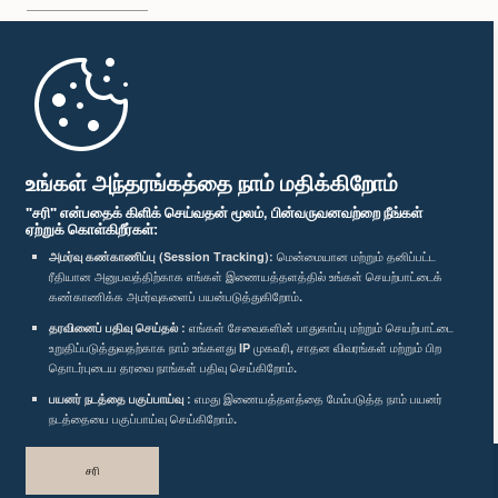
முதற்பக்கம்
பாராளுமன்ற கையடக்க செயலி
உங்கள் அந்தரங்கத்தை நாம் மதிக்கிறோம்
"சரி" என்பதைக் கிளிக் செய்வதன் மூலம், பின்வருவனவற்றை நீங்கள்
ஏற்றுக் கொள்கிறீர்கள்:
அமர்வு கண்காணிப்பு (Session Tracking):
மென்மையான மற்றும் தனிப்பட்ட
ரீதியான அனுபவத்திற்காக எங்கள் இணையத்தளத்தில் உங்கள் செயற்பாட்டைக்
எம்மை பின்தொடர்க :
கண்காணிக்க அமர்வுகளைப் பயன்படுத்துகிறோம்.
தரவினைப் பதிவு செய்தல் :
எங்கள் சேவைகளின் பாதுகாப்பு மற்றும் செயற்பாட்டை
விருதுகள்
உறுதிப்படுத்துவதற்காக நாம் உங்களது IP முகவரி, சாதன விவரங்கள் மற்றும் பிற
தொடர்புடைய தரவை நாங்கள் பதிவு செய்கிறோம்.
பயனர் நடத்தை பகுப்பாய்வு :
எமது இணையத்தளத்தை மேம்படுத்த நாம் பயனர்
தனியுரிமைக் கொள்கை
நடத்தையை பகுப்பாய்வு செய்கிறோம்.
பதிப்புரிமை © இலங்கை பாராளுமன்றம்.
சரி
முழுப்பதிப்புரிமையுடையது.