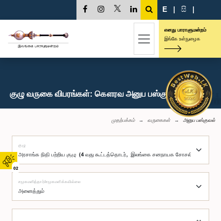
E
|
සි
|
எனது பாராளுமன்றம்
இங்கே உள்நுழைக
குழு வருகை விபரங்கள்: கௌரவ அனுப பஸ்குவல், பா.உ.
முதற்பக்கம்
வருகைகள்
அனுப பஸ்குவல்
குழு
02
சமூகமளித்தார்/சமூகமளிக்கவில்லை