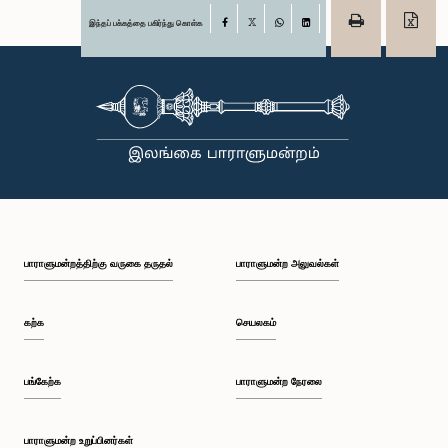
இந்தப் பக்கத்தை பகிர்ந்து கொள்க
Facebook
X
WhatsApp
LinkedIn
பாராளுமன்றத்திற்கு வருகை தருதல்
பாராளுமன்ற அலுவல்கள்
கற்க
செயலகம்
பங்கேற்க
பாராளுமன்ற நேரலை
பாராளுமன்ற உறுப்பினர்கள்