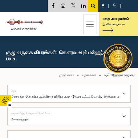
E
|
සි
|
எனது பாராளுமன்றம்
இங்கே உள்நுழைக
குழு வருகை விபரங்கள்: கௌரவ உபுல் மஹேந்திர ராஜபக்ஷ,
பா.உ.
முதற்பக்கம்
வருகைகள்
உபுல் மஹேந்திர ராஜபக்ஷ
குழு
02
சமூகமளித்தார்/சமூகமளிக்கவில்லை