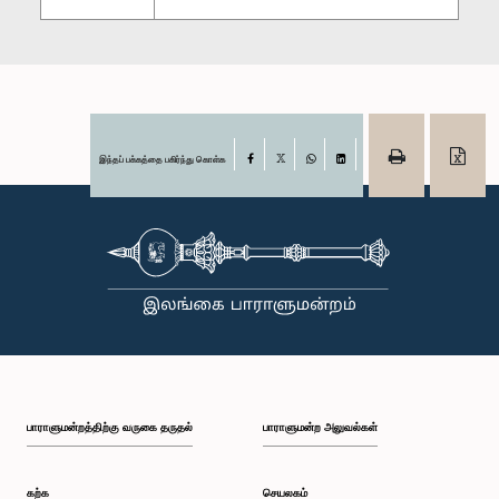
இந்தப் பக்கத்தை பகிர்ந்து கொள்க
Facebook
X
WhatsApp
LinkedIn
பாராளுமன்றத்திற்கு வருகை தருதல்
பாராளுமன்ற அலுவல்கள்
கற்க
செயலகம்