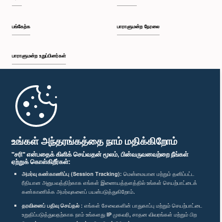
பங்கேற்க
பாராளுமன்ற நேரலை
பாராளுமன்ற உறுப்பினர்கள்
முதற்பக்கம்
பாராளுமன்ற கையடக்க செயலி
உங்கள் அந்தரங்கத்தை நாம் மதிக்கிறோம்
"சரி" என்பதைக் கிளிக் செய்வதன் மூலம், பின்வருவனவற்றை நீங்கள்
ஏற்றுக் கொள்கிறீர்கள்:
அமர்வு கண்காணிப்பு (Session Tracking):
மென்மையான மற்றும் தனிப்பட்ட
ரீதியான அனுபவத்திற்காக எங்கள் இணையத்தளத்தில் உங்கள் செயற்பாட்டைக்
எம்மை பின்தொடர்க :
கண்காணிக்க அமர்வுகளைப் பயன்படுத்துகிறோம்.
தரவினைப் பதிவு செய்தல் :
எங்கள் சேவைகளின் பாதுகாப்பு மற்றும் செயற்பாட்டை
விருதுகள்
உறுதிப்படுத்துவதற்காக நாம் உங்களது IP முகவரி, சாதன விவரங்கள் மற்றும் பிற