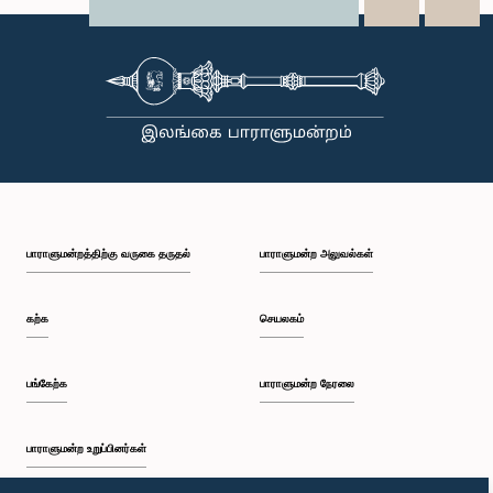
X
WhatsApp
LinkedIn
பாராளுமன்றத்திற்கு வருகை தருதல்
பாராளுமன்ற அலுவல்கள்
கற்க
செயலகம்
பங்கேற்க
பாராளுமன்ற நேரலை
பாராளுமன்ற உறுப்பினர்கள்