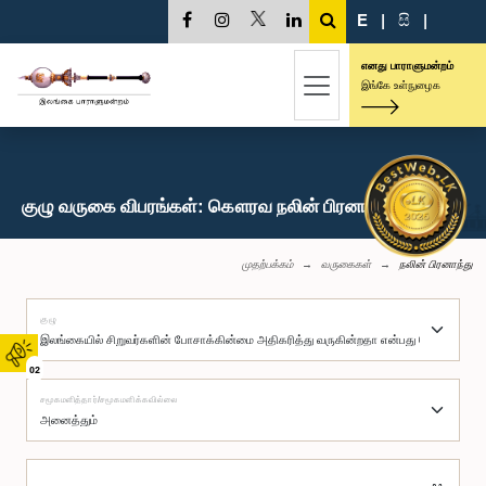
E
|
සි
|
எனது பாராளுமன்றம்
இங்கே உள்நுழைக
குழு வருகை விபரங்கள்: கௌரவ நலின் பிரனாந்து, பா.உ.
முதற்பக்கம்
வருகைகள்
நலின் பிரனாந்து
குழு
02
சமூகமளித்தார்/சமூகமளிக்கவில்லை