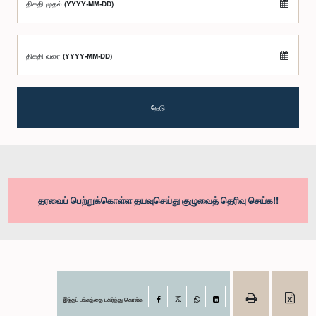
திகதி முதல் (YYYY-MM-DD)
திகதி வரை (YYYY-MM-DD)
தேடு
தரவைப் பெற்றுக்கொள்ள தயவுசெய்து குழுவைத் தெரிவு செய்க!!
இந்தப் பக்கத்தை பகிர்ந்து கொள்க
Facebook
X
WhatsApp
LinkedIn