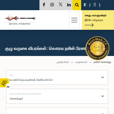
E
|
සි
|
எனது பாராளுமன்றம்
இங்கே உள்நுழைக
குழு வருகை விபரங்கள்: கௌரவ நலின் பிரனாந்து, பா.உ.
முதற்பக்கம்
வருகைகள்
நலின் பிரனாந்து
குழு
02
சமூகமளித்தார்/சமூகமளிக்கவில்லை