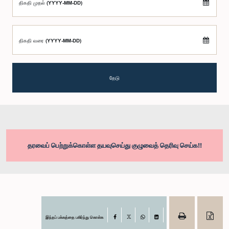
திகதி முதல் (YYYY-MM-DD)
திகதி வரை (YYYY-MM-DD)
தேடு
தரவைப் பெற்றுக்கொள்ள தயவுசெய்து குழுவைத் தெரிவு செய்க!!
இந்தப் பக்கத்தை பகிர்ந்து கொள்க
Facebook
X
WhatsApp
LinkedIn