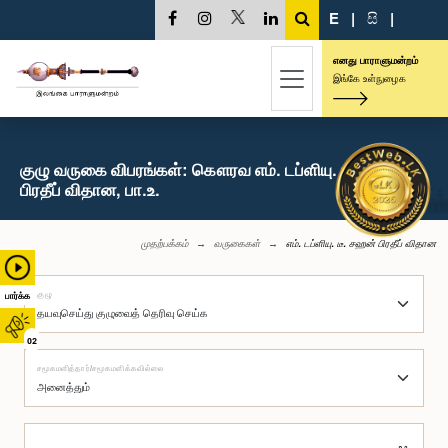
E
|
සි
|
எனது பாராளுமன்றம்
இங்கே உள்நுழைக
குழு வருகை விபரங்கள்: கௌரவ எம். டப்ளியு. டீ. சஹன்
பிரதீப் விதான, பா.உ.
முதற்பக்கம்
வருகைகள்
எம். டப்ளியு. டீ. சஹன் பிரதீப் விதான
குழு
பார்க்க
02
சமூகமளித்தார்/சமூகமளிக்கவில்லை