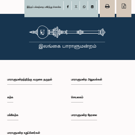
இந்தப் பக்கத்தை பகிர்ந்து கொள்க
Facebook
X
WhatsApp
LinkedIn
பாராளுமன்றத்திற்கு வருகை தருதல்
பாராளுமன்ற அலுவல்கள்
கற்க
செயலகம்
பங்கேற்க
பாராளுமன்ற நேரலை
பாராளுமன்ற உறுப்பினர்கள்