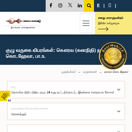
E
|
සි
|
எனது பாராளுமன்றம்
இங்கே உள்நுழைக
குழு வருகை விபரங்கள்: கௌரவ (கலாநிதி) நாலக
கொடஹேவா, பா.உ.
முதற்பக்கம்
வருகைகள்
நாலக கொடஹேவா
குழு
02
சமூகமளித்தார்/சமூகமளிக்கவில்லை