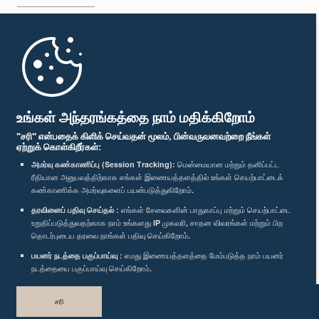
முதற்பக்கம்
பாராளுமன்ற கையடக்க செயலி
உங்கள் அந்தரங்கத்தை நாம் மதிக்கிறோம்
"சரி" என்பதைக் கிளிக் செய்வதன் மூலம், பின்வருவனவற்றை நீங்கள்
ஏற்றுக் கொள்கிறீர்கள்:
அமர்வு கண்காணிப்பு (Session Tracking):
மென்மையான மற்றும் தனிப்பட்ட
ரீதியான அனுபவத்திற்காக எங்கள் இணையத்தளத்தில் உங்கள் செயற்பாட்டைக்
எம்மை பின்தொடர்க :
கண்காணிக்க அமர்வுகளைப் பயன்படுத்துகிறோம்.
தரவினைப் பதிவு செய்தல் :
எங்கள் சேவைகளின் பாதுகாப்பு மற்றும் செயற்பாட்டை
விருதுகள்
உறுதிப்படுத்துவதற்காக நாம் உங்களது IP முகவரி, சாதன விவரங்கள் மற்றும் பிற
தொடர்புடைய தரவை நாங்கள் பதிவு செய்கிறோம்.
பயனர் நடத்தை பகுப்பாய்வு :
எமது இணையத்தளத்தை மேம்படுத்த நாம் பயனர்
தனியுரிமைக் கொள்கை
நடத்தையை பகுப்பாய்வு செய்கிறோம்.
பதிப்புரிமை © இலங்கை பாராளுமன்றம்.
சரி
முழுப்பதிப்புரிமையுடையது.