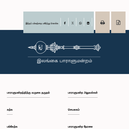
இந்தப் பக்கத்தை பகிர்ந்து கொள்க
Facebook
X
WhatsApp
LinkedIn
பாராளுமன்றத்திற்கு வருகை தருதல்
பாராளுமன்ற அலுவல்கள்
கற்க
செயலகம்
பங்கேற்க
பாராளுமன்ற நேரலை