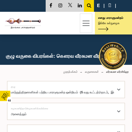
E
|
සි
|
எனது பாராளுமன்றம்
இங்கே உள்நுழைக
குழு வருகை விபரங்கள்: கௌரவ வீரசுமன வீரசிங்ஹ, பா.உ.
முதற்பக்கம்
வருகைகள்
வீரசுமன வீரசிங்ஹ
குழு
02
சமூகமளித்தார்/சமூகமளிக்கவில்லை