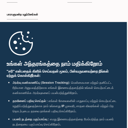
பாராளுமன்ற உறுப்பினர்கள்
முதற்பக்கம்
பாராளுமன்ற கையடக்க செயலி
உங்கள் அந்தரங்கத்தை நாம் மதிக்கிறோம்
"சரி" என்பதைக் கிளிக் செய்வதன் மூலம், பின்வருவனவற்றை நீங்கள்
ஏற்றுக் கொள்கிறீர்கள்:
அமர்வு கண்காணிப்பு (Session Tracking):
மென்மையான மற்றும் தனிப்பட்ட
ரீதியான அனுபவத்திற்காக எங்கள் இணையத்தளத்தில் உங்கள் செயற்பாட்டைக்
எம்மை பின்தொடர்க :
கண்காணிக்க அமர்வுகளைப் பயன்படுத்துகிறோம்.
தரவினைப் பதிவு செய்தல் :
எங்கள் சேவைகளின் பாதுகாப்பு மற்றும் செயற்பாட்டை
விருதுகள்
உறுதிப்படுத்துவதற்காக நாம் உங்களது IP முகவரி, சாதன விவரங்கள் மற்றும் பிற
தொடர்புடைய தரவை நாங்கள் பதிவு செய்கிறோம்.
பயனர் நடத்தை பகுப்பாய்வு :
எமது இணையத்தளத்தை மேம்படுத்த நாம் பயனர்
தனியுரிமைக் கொள்கை
நடத்தையை பகுப்பாய்வு செய்கிறோம்.