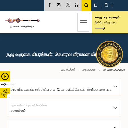
E
|
සි
|
எனது பாராளுமன்றம்
இங்கே உள்நுழைக
குழு வருகை விபரங்கள்: கௌரவ வீரசுமன வீரசிங்ஹ, பா.உ.
முதற்பக்கம்
வருகைகள்
வீரசுமன வீரசிங்ஹ
குழு
பார்க்க
02
சமூகமளித்தார்/சமூகமளிக்கவில்லை