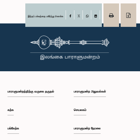
இந்தப் பக்கத்தை பகிர்ந்து கொள்க
Facebook
X
WhatsApp
LinkedIn
பாராளுமன்றத்திற்கு வருகை தருதல்
பாராளுமன்ற அலுவல்கள்
கற்க
செயலகம்
பங்கேற்க
பாராளுமன்ற நேரலை