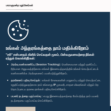
பாராளுமன்ற உறுப்பினர்கள்
முதற்பக்கம்
பாராளுமன்ற கையடக்க செயலி
உங்கள் அந்தரங்கத்தை நாம் மதிக்கிறோம்
"சரி" என்பதைக் கிளிக் செய்வதன் மூலம், பின்வருவனவற்றை நீங்கள்
ஏற்றுக் கொள்கிறீர்கள்:
அமர்வு கண்காணிப்பு (Session Tracking):
மென்மையான மற்றும் தனிப்பட்ட
ரீதியான அனுபவத்திற்காக எங்கள் இணையத்தளத்தில் உங்கள் செயற்பாட்டைக்
எம்மை பின்தொடர்க :
கண்காணிக்க அமர்வுகளைப் பயன்படுத்துகிறோம்.
தரவினைப் பதிவு செய்தல் :
எங்கள் சேவைகளின் பாதுகாப்பு மற்றும் செயற்பாட்டை
விருதுகள்
உறுதிப்படுத்துவதற்காக நாம் உங்களது IP முகவரி, சாதன விவரங்கள் மற்றும் பிற
தொடர்புடைய தரவை நாங்கள் பதிவு செய்கிறோம்.
பயனர் நடத்தை பகுப்பாய்வு :
எமது இணையத்தளத்தை மேம்படுத்த நாம் பயனர்
தனியுரிமைக் கொள்கை
நடத்தையை பகுப்பாய்வு செய்கிறோம்.
பதிப்புரிமை © இலங்கை பாராளுமன்றம்.