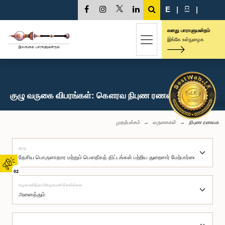
E
|
සි
|
எனது பாராளுமன்றம்
இங்கே உள்நுழைக
குழு வருகை விபரங்கள்: கௌரவ நிபுண ரணவக, பா.உ.
முதற்பக்கம்
வருகைகள்
நிபுண ரணவக
குழு
02
சமூகமளித்தார்/சமூகமளிக்கவில்லை