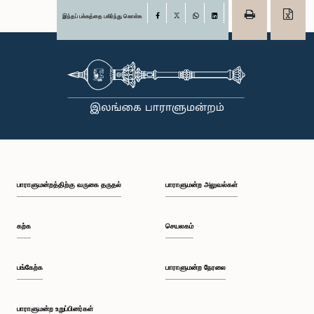
இந்தப் பக்கத்தை பகிர்ந்து கொள்க
Facebook
X
WhatsApp
LinkedIn
பாராளுமன்றத்திற்கு வருகை தருதல்
பாராளுமன்ற அலுவல்கள்
கற்க
செயலகம்
பங்கேற்க
பாராளுமன்ற நேரலை
பாராளுமன்ற உறுப்பினர்கள்