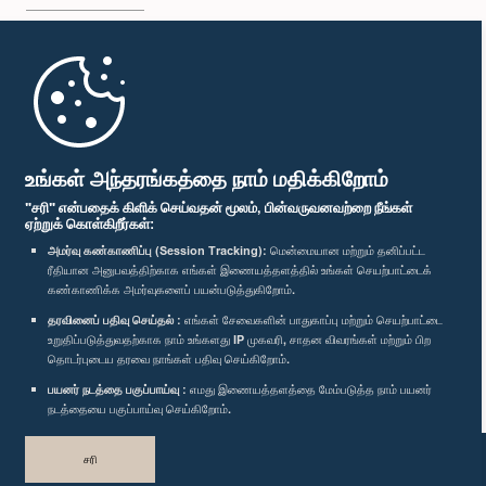
முதற்பக்கம்
பாராளுமன்ற கையடக்க செயலி
உங்கள் அந்தரங்கத்தை நாம் மதிக்கிறோம்
"சரி" என்பதைக் கிளிக் செய்வதன் மூலம், பின்வருவனவற்றை நீங்கள்
ஏற்றுக் கொள்கிறீர்கள்:
அமர்வு கண்காணிப்பு (Session Tracking):
மென்மையான மற்றும் தனிப்பட்ட
ரீதியான அனுபவத்திற்காக எங்கள் இணையத்தளத்தில் உங்கள் செயற்பாட்டைக்
எம்மை பின்தொடர்க :
கண்காணிக்க அமர்வுகளைப் பயன்படுத்துகிறோம்.
தரவினைப் பதிவு செய்தல் :
எங்கள் சேவைகளின் பாதுகாப்பு மற்றும் செயற்பாட்டை
விருதுகள்
உறுதிப்படுத்துவதற்காக நாம் உங்களது IP முகவரி, சாதன விவரங்கள் மற்றும் பிற
தொடர்புடைய தரவை நாங்கள் பதிவு செய்கிறோம்.
பயனர் நடத்தை பகுப்பாய்வு :
எமது இணையத்தளத்தை மேம்படுத்த நாம் பயனர்
தனியுரிமைக் கொள்கை
நடத்தையை பகுப்பாய்வு செய்கிறோம்.
பதிப்புரிமை © இலங்கை பாராளுமன்றம்.
சரி
முழுப்பதிப்புரிமையுடையது.