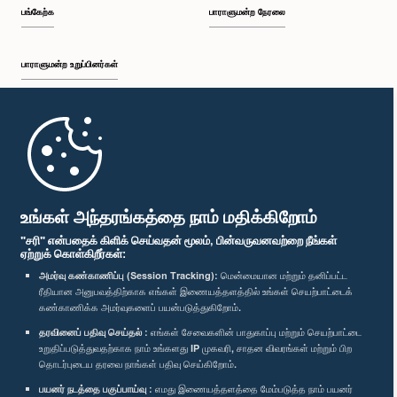
பங்கேற்க
பாராளுமன்ற நேரலை
பாராளுமன்ற உறுப்பினர்கள்
முதற்பக்கம்
பாராளுமன்ற கையடக்க செயலி
உங்கள் அந்தரங்கத்தை நாம் மதிக்கிறோம்
"சரி" என்பதைக் கிளிக் செய்வதன் மூலம், பின்வருவனவற்றை நீங்கள்
ஏற்றுக் கொள்கிறீர்கள்:
அமர்வு கண்காணிப்பு (Session Tracking):
மென்மையான மற்றும் தனிப்பட்ட
ரீதியான அனுபவத்திற்காக எங்கள் இணையத்தளத்தில் உங்கள் செயற்பாட்டைக்
எம்மை பின்தொடர்க :
கண்காணிக்க அமர்வுகளைப் பயன்படுத்துகிறோம்.
தரவினைப் பதிவு செய்தல் :
எங்கள் சேவைகளின் பாதுகாப்பு மற்றும் செயற்பாட்டை
விருதுகள்
உறுதிப்படுத்துவதற்காக நாம் உங்களது IP முகவரி, சாதன விவரங்கள் மற்றும் பிற
தொடர்புடைய தரவை நாங்கள் பதிவு செய்கிறோம்.
பயனர் நடத்தை பகுப்பாய்வு :
எமது இணையத்தளத்தை மேம்படுத்த நாம் பயனர்