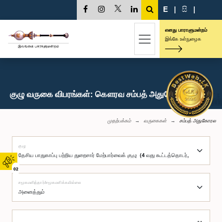
E
|
සි
|
எனது பாராளுமன்றம்
இங்கே உள்நுழைக
குழு வருகை விபரங்கள்: கௌரவ சம்பத் அதுகோரல, பா.உ.
முதற்பக்கம்
வருகைகள்
சம்பத் அதுகோரல
குழு
02
சமூகமளித்தார்/சமூகமளிக்கவில்லை