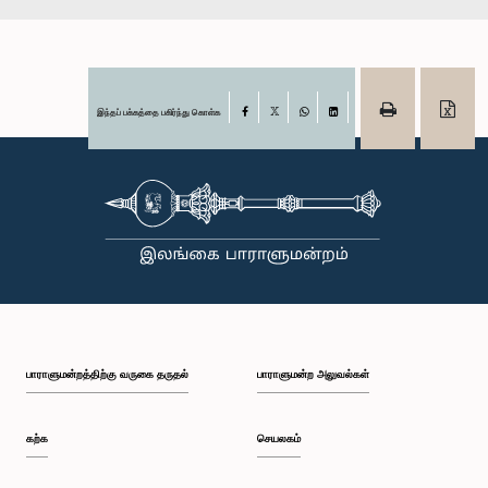
இந்தப் பக்கத்தை பகிர்ந்து கொள்க
Facebook
X
WhatsApp
LinkedIn
பாராளுமன்றத்திற்கு வருகை தருதல்
பாராளுமன்ற அலுவல்கள்
கற்க
செயலகம்