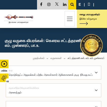
E
|
සි
|
எனது பாராளுமன்றம்
இங்கே உள்நுழைக
குழு வருகை விபரங்கள்: கௌரவ சட்டத்தரணி எஸ். எம்.
எம். முஸ்ஸாரப், பா.உ.
முதற்பக்கம்
வருகைகள்
சட்டத்தரணி எஸ். எம். எம். முஸ்ஸாரப்
குழு
பார்க்க
02
சமூகமளித்தார்/சமூகமளிக்கவில்லை