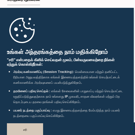
முதற்பக்கம்
பாராளுமன்ற கையடக்க செயலி
உங்கள் அந்தரங்கத்தை நாம் மதிக்கிறோம்
"சரி" என்பதைக் கிளிக் செய்வதன் மூலம், பின்வருவனவற்றை நீங்கள்
ஏற்றுக் கொள்கிறீர்கள்:
அமர்வு கண்காணிப்பு (Session Tracking):
மென்மையான மற்றும் தனிப்பட்ட
ரீதியான அனுபவத்திற்காக எங்கள் இணையத்தளத்தில் உங்கள் செயற்பாட்டைக்
எம்மை பின்தொடர்க :
கண்காணிக்க அமர்வுகளைப் பயன்படுத்துகிறோம்.
தரவினைப் பதிவு செய்தல் :
எங்கள் சேவைகளின் பாதுகாப்பு மற்றும் செயற்பாட்டை
விருதுகள்
உறுதிப்படுத்துவதற்காக நாம் உங்களது IP முகவரி, சாதன விவரங்கள் மற்றும் பிற
தொடர்புடைய தரவை நாங்கள் பதிவு செய்கிறோம்.
பயனர் நடத்தை பகுப்பாய்வு :
எமது இணையத்தளத்தை மேம்படுத்த நாம் பயனர்
தனியுரிமைக் கொள்கை
நடத்தையை பகுப்பாய்வு செய்கிறோம்.
பதிப்புரிமை © இலங்கை பாராளுமன்றம்.
சரி
முழுப்பதிப்புரிமையுடையது.