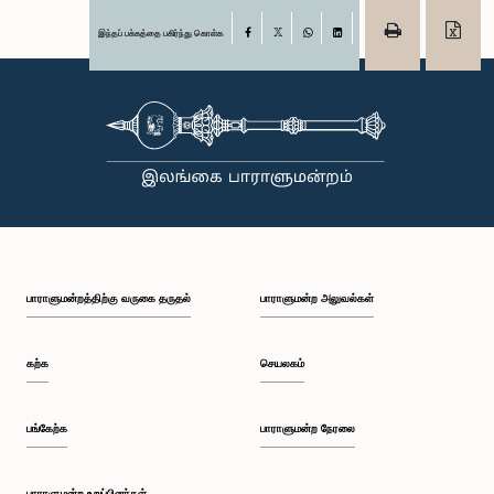
இந்தப் பக்கத்தை பகிர்ந்து கொள்க
Facebook
X
WhatsApp
LinkedIn
பாராளுமன்றத்திற்கு வருகை தருதல்
பாராளுமன்ற அலுவல்கள்
கற்க
செயலகம்
பங்கேற்க
பாராளுமன்ற நேரலை
பாராளுமன்ற உறுப்பினர்கள்