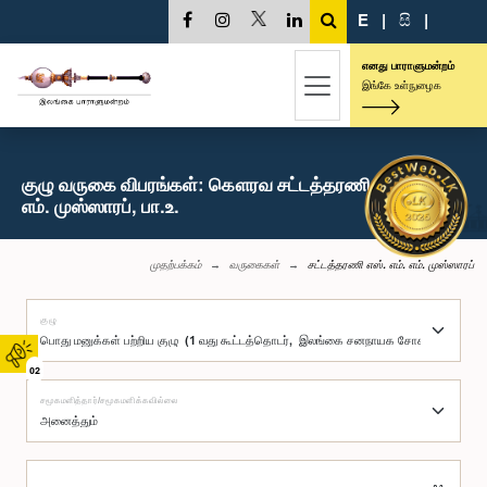
E
|
සි
|
எனது பாராளுமன்றம்
இங்கே உள்நுழைக
குழு வருகை விபரங்கள்: கௌரவ சட்டத்தரணி எஸ். எம்.
எம். முஸ்ஸாரப், பா.உ.
முதற்பக்கம்
வருகைகள்
சட்டத்தரணி எஸ். எம். எம். முஸ்ஸாரப்
குழு
02
சமூகமளித்தார்/சமூகமளிக்கவில்லை