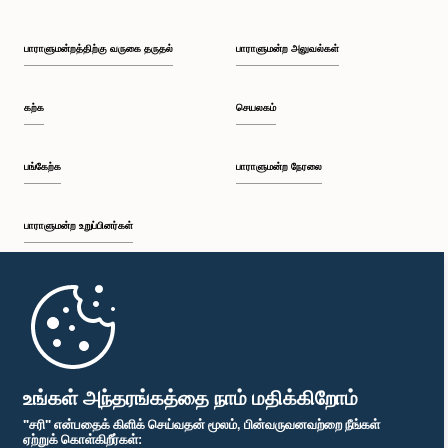
பாராளுமன்றத்திற்கு வருகை தருதல்
பாராளுமன்ற அலுவல்கள்
கற்க
செயலகம்
பங்கேற்க
பாராளுமன்ற நேரலை
பாராளுமன்ற உறுப்பினர்கள்
முதற்பக்கம்
பாராளுமன்ற கையடக்க செயலி
உங்கள் அந்தரங்கத்தை நாம் மதிக்கிறோம்
"சரி" என்பதைக் கிளிக் செய்வதன் மூலம், பின்வருவனவற்றை நீங்கள்
ஏற்றுக் கொள்கிறீர்கள்: