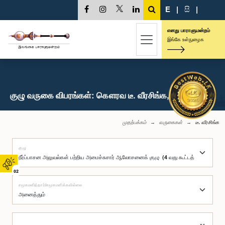
E
|
සි
|
எனது பாராளுமன்றம்
இங்கே உள்நுழைக
குழு வருகை விபரங்கள்: கௌரவ டீ. வீரசிங்க, பா.உ.
முதற்பக்கம்
வருகைகள்
டீ. வீரசிங்க
குழு
02
சமூகமளித்தார்/சமூகமளிக்கவில்லை