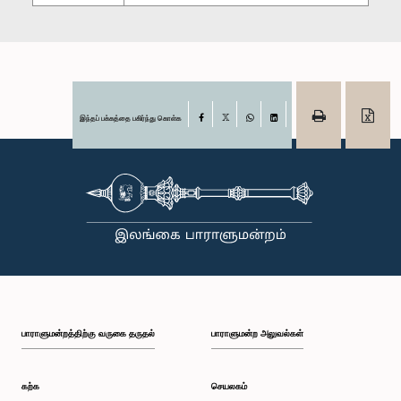
இந்தப் பக்கத்தை பகிர்ந்து கொள்க
Facebook
X
WhatsApp
LinkedIn
பாராளுமன்றத்திற்கு வருகை தருதல்
பாராளுமன்ற அலுவல்கள்
கற்க
செயலகம்