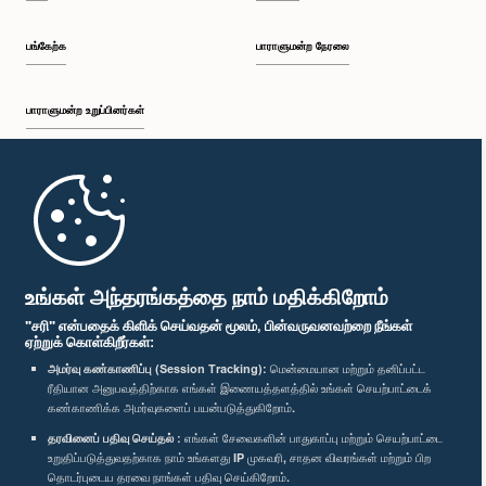
பங்கேற்க
பாராளுமன்ற நேரலை
பாராளுமன்ற உறுப்பினர்கள்
முதற்பக்கம்
பாராளுமன்ற கையடக்க செயலி
உங்கள் அந்தரங்கத்தை நாம் மதிக்கிறோம்
"சரி" என்பதைக் கிளிக் செய்வதன் மூலம், பின்வருவனவற்றை நீங்கள்
ஏற்றுக் கொள்கிறீர்கள்:
அமர்வு கண்காணிப்பு (Session Tracking):
மென்மையான மற்றும் தனிப்பட்ட
ரீதியான அனுபவத்திற்காக எங்கள் இணையத்தளத்தில் உங்கள் செயற்பாட்டைக்
எம்மை பின்தொடர்க :
கண்காணிக்க அமர்வுகளைப் பயன்படுத்துகிறோம்.
தரவினைப் பதிவு செய்தல் :
எங்கள் சேவைகளின் பாதுகாப்பு மற்றும் செயற்பாட்டை
விருதுகள்
உறுதிப்படுத்துவதற்காக நாம் உங்களது IP முகவரி, சாதன விவரங்கள் மற்றும் பிற
தொடர்புடைய தரவை நாங்கள் பதிவு செய்கிறோம்.