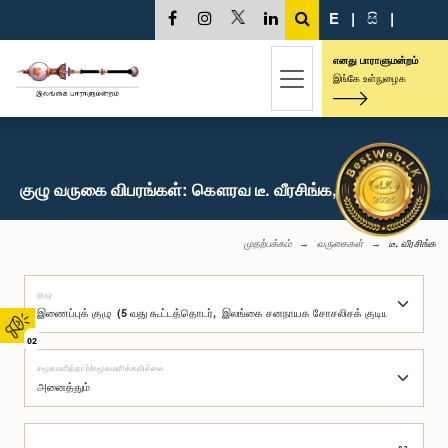
E
|
සි
|
எனது பாராளுமன்றம்
இங்கே உள்நுழைக
குழு வருகை விபரங்கள்: கௌரவ டீ. வீரசிங்க, பா.உ.
முதற்பக்கம்
வருகைகள்
டீ. வீரசிங்க
குழு
02
சமூகமளித்தார்/சமூகமளிக்கவில்லை