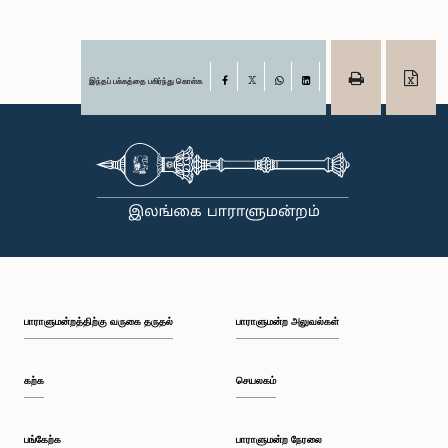
இந்தப் பக்கத்தை பகிர்ந்து கொள்க
Facebook
X
WhatsApp
LinkedIn
பாராளுமன்றத்திற்கு வருகை தருதல்
பாராளுமன்ற அலுவல்கள்
கற்க
செயலகம்
பங்கேற்க
பாராளுமன்ற நேரலை