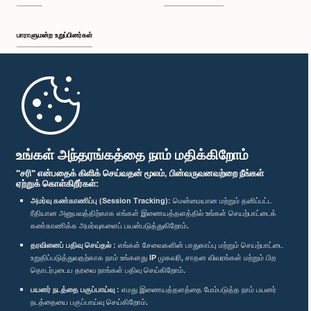
பாராளுமன்ற உறுப்பினர்கள்
முதற்பக்கம்
பாராளுமன்ற கையடக்க செயலி
உங்கள் அந்தரங்கத்தை நாம் மதிக்கிறோம்
"சரி" என்பதைக் கிளிக் செய்வதன் மூலம், பின்வருவனவற்றை நீங்கள்
ஏற்றுக் கொள்கிறீர்கள்:
அமர்வு கண்காணிப்பு (Session Tracking):
மென்மையான மற்றும் தனிப்பட்ட
ரீதியான அனுபவத்திற்காக எங்கள் இணையத்தளத்தில் உங்கள் செயற்பாட்டைக்
எம்மை பின்தொடர்க :
கண்காணிக்க அமர்வுகளைப் பயன்படுத்துகிறோம்.
தரவினைப் பதிவு செய்தல் :
எங்கள் சேவைகளின் பாதுகாப்பு மற்றும் செயற்பாட்டை
விருதுகள்
உறுதிப்படுத்துவதற்காக நாம் உங்களது IP முகவரி, சாதன விவரங்கள் மற்றும் பிற
தொடர்புடைய தரவை நாங்கள் பதிவு செய்கிறோம்.
பயனர் நடத்தை பகுப்பாய்வு :
எமது இணையத்தளத்தை மேம்படுத்த நாம் பயனர்
தனியுரிமைக் கொள்கை
நடத்தையை பகுப்பாய்வு செய்கிறோம்.