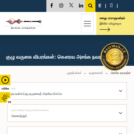
E
|
සි
|
எனது பாராளுமன்றம்
இங்கே உள்நுழைக
குழு வருகை விபரங்கள்: கௌரவ அசங்க நவரத்ன, பா.உ.
முதற்பக்கம்
வருகைகள்
அசங்க நவரத்ன
குழு
பார்க்க
02
சமூகமளித்தார்/சமூகமளிக்கவில்லை