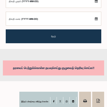
திகதி முதல் (YYYY-MM-DD)
திகதி வரை (YYYY-MM-DD)
தேடு
தரவைப் பெற்றுக்கொள்ள தயவுசெய்து குழுவைத் தெரிவு செய்க!!
இந்தப் பக்கத்தை பகிர்ந்து கொள்க
Facebook
X
WhatsApp
LinkedIn