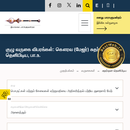
E
|
සි
|
எனது பாராளுமன்றம்
இங்கே உள்நுழைக
குழு வருகை விபரங்கள்: கௌரவ (மேஜர்) சுதர்ஷன
தெனிபிடிய, பா.உ.
முதற்பக்கம்
வருகைகள்
சுதர்ஷன தெனிபிடிய
குழு
02
சமூகமளித்தார்/சமூகமளிக்கவில்லை