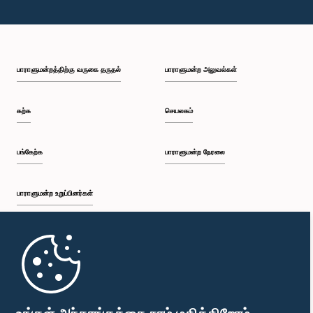
பாராளுமன்றத்திற்கு வருகை தருதல்
பாராளுமன்ற அலுவல்கள்
கற்க
செயலகம்
பங்கேற்க
பாராளுமன்ற நேரலை
பாராளுமன்ற உறுப்பினர்கள்
முதற்பக்கம்
பாராளுமன்ற கையடக்க செயலி