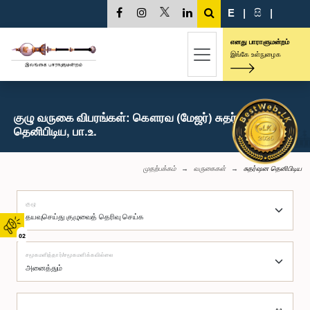
E
|
සි
|
எனது பாராளுமன்றம்
இங்கே உள்நுழைக
குழு வருகை விபரங்கள்: கௌரவ (மேஜர்) சுதர்ஷன
தெனிபிடிய, பா.உ.
முதற்பக்கம்
வருகைகள்
சுதர்ஷன தெனிபிடிய
குழு
02
சமூகமளித்தார்/சமூகமளிக்கவில்லை