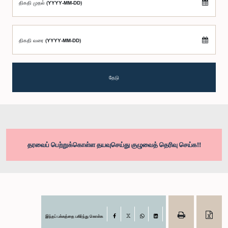
திகதி முதல் (YYYY-MM-DD)
திகதி வரை (YYYY-MM-DD)
தேடு
தரவைப் பெற்றுக்கொள்ள தயவுசெய்து குழுவைத் தெரிவு செய்க!!
இந்தப் பக்கத்தை பகிர்ந்து கொள்க
Facebook
X
WhatsApp
LinkedIn