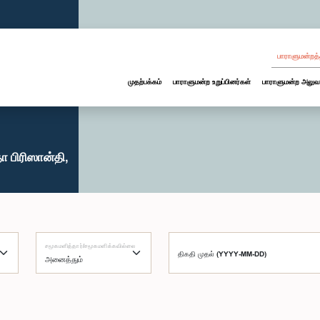
பாராளுமன்றத்
முதற்பக்கம்
பாராளுமன்ற உறுப்பினர்கள்
பாராளுமன்ற அலுவ
 பிரிஸான்தி,
சமூகமளித்தார்/சமூகமளிக்கவில்லை
திகதி முதல் (YYYY-MM-DD)