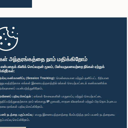
கள் அந்தரங்கத்தை நாம் மதிக்கிறோம்
" என்பதைக் கிளிக் செய்வதன் மூலம், பின்வருவனவற்றை நீங்கள் ஏற்றுக்
ிறீர்கள்:
மர்வு கண்காணிப்பு (Session Tracking):
மென்மையான மற்றும் தனிப்பட்ட ரீதியான
னுபவத்திற்காக எங்கள் இணையத்தளத்தில் உங்கள் செயற்பாட்டைக் கண்காணிக்க
மர்வுகளைப் பயன்படுத்துகிறோம்.
ரவினைப் பதிவு செய்தல் :
எங்கள் சேவைகளின் பாதுகாப்பு மற்றும் செயற்பாட்டை
றுதிப்படுத்துவதற்காக நாம் உங்களது IP முகவரி, சாதன விவரங்கள் மற்றும் பிற தொடர்புடைய
ரவை நாங்கள் பதிவு செய்கிறோம்.
யனர் நடத்தை பகுப்பாய்வு :
எமது இணையத்தளத்தை மேம்படுத்த நாம் பயனர் நடத்தையை
குப்பாய்வு செய்கிறோம்.