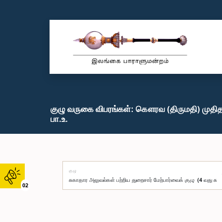
குழு வருகை விபரங்கள்: கௌரவ (திருமதி) முதிதா
பா.உ.
குழு
02