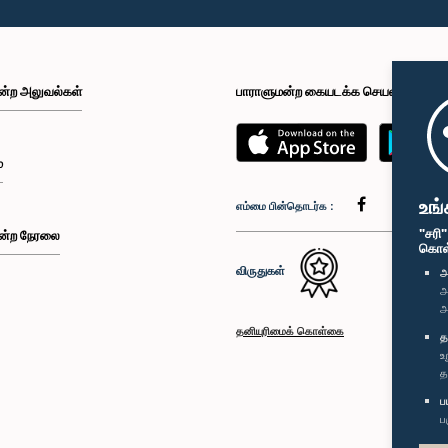
ன்ற அலுவல்கள்
பாராளுமன்ற கையடக்க செயலி
்
உங்
எம்மை பின்தொடர்க :
"சரி
ன்ற நேரலை
கொள்க
விருதுகள்
அ
அ
அ
தனியுரிமைக் கொள்கை
த
உ
த
ப
ப