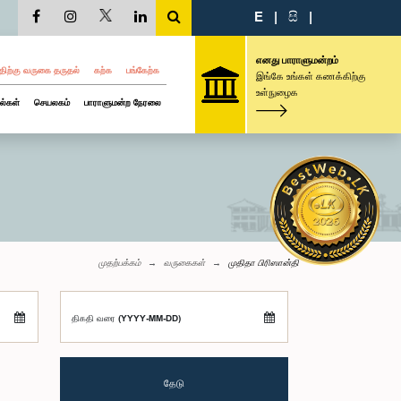
E
|
සි
|
எனது பாராளுமன்றம்
திற்கு வருகை தருதல்
கற்க
பங்கேற்க
இங்கே உங்கள் கணக்கிற்கு
உள்நுழைக
ல்கள்
செயலகம்
பாராளுமன்ற நேரலை
முதற்பக்கம்
வருகைகள்
முதிதா பிரிஸான்தி
திகதி வரை (YYYY-MM-DD)
தேடு