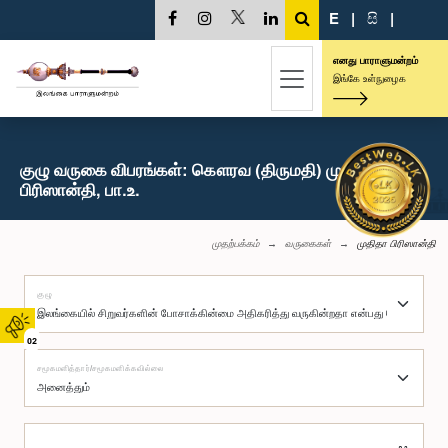
E
|
සි
|
எனது பாராளுமன்றம்
இங்கே உள்நுழைக
குழு வருகை விபரங்கள்: கௌரவ (திருமதி) முதிதா
பிரிஸான்தி, பா.உ.
முதற்பக்கம்
வருகைகள்
முதிதா பிரிஸான்தி
குழு
02
சமூகமளித்தார்/சமூகமளிக்கவில்லை