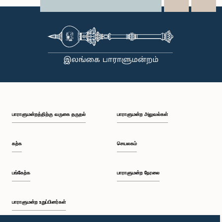
X
WhatsApp
LinkedIn
பாராளுமன்றத்திற்கு வருகை தருதல்
பாராளுமன்ற அலுவல்கள்
கற்க
செயலகம்
பங்கேற்க
பாராளுமன்ற நேரலை
பாராளுமன்ற உறுப்பினர்கள்