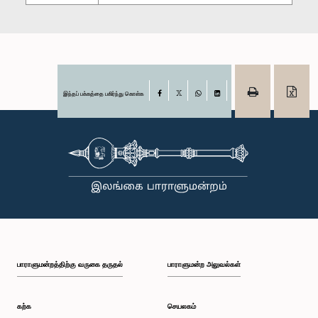
இந்தப் பக்கத்தை பகிர்ந்து கொள்க
Facebook
X
WhatsApp
LinkedIn
பாராளுமன்றத்திற்கு வருகை தருதல்
பாராளுமன்ற அலுவல்கள்
கற்க
செயலகம்