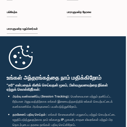
பங்கேற்க
பாராளுமன்ற நேரலை
பாராளுமன்ற உறுப்பினர்கள்
முதற்பக்கம்
பாராளுமன்ற கையடக்க செயலி
உங்கள் அந்தரங்கத்தை நாம் மதிக்கிறோம்
"சரி" என்பதைக் கிளிக் செய்வதன் மூலம், பின்வருவனவற்றை நீங்கள்
ஏற்றுக் கொள்கிறீர்கள்:
அமர்வு கண்காணிப்பு (Session Tracking):
மென்மையான மற்றும் தனிப்பட்ட
ரீதியான அனுபவத்திற்காக எங்கள் இணையத்தளத்தில் உங்கள் செயற்பாட்டைக்
எம்மை பின்தொடர்க :
கண்காணிக்க அமர்வுகளைப் பயன்படுத்துகிறோம்.
தரவினைப் பதிவு செய்தல் :
எங்கள் சேவைகளின் பாதுகாப்பு மற்றும் செயற்பாட்டை
விருதுகள்
உறுதிப்படுத்துவதற்காக நாம் உங்களது IP முகவரி, சாதன விவரங்கள் மற்றும் பிற
தொடர்புடைய தரவை நாங்கள் பதிவு செய்கிறோம்.