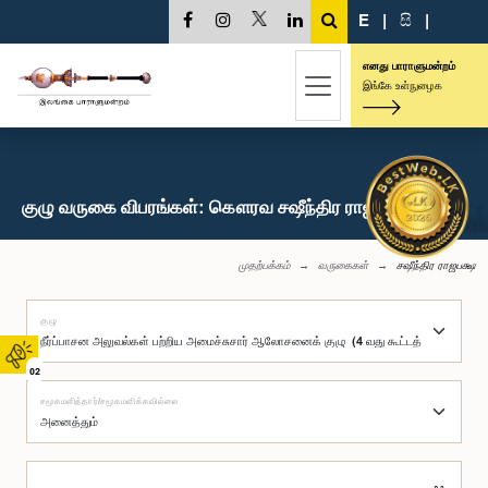
E
|
සි
|
எனது பாராளுமன்றம்
இங்கே உள்நுழைக
குழு வருகை விபரங்கள்: கௌரவ சஷீந்திர ராஜபக்ஷ, பா.உ.
முதற்பக்கம்
வருகைகள்
சஷீந்திர ராஜபக்ஷ
குழு
02
சமூகமளித்தார்/சமூகமளிக்கவில்லை