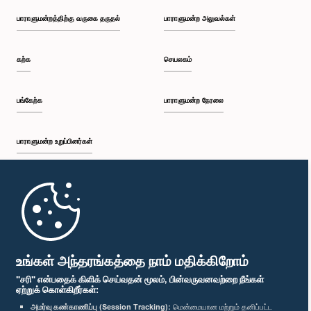
பாராளுமன்றத்திற்கு வருகை தருதல்
பாராளுமன்ற அலுவல்கள்
கற்க
செயலகம்
பங்கேற்க
பாராளுமன்ற நேரலை
பாராளுமன்ற உறுப்பினர்கள்
முதற்பக்கம்
பாராளுமன்ற கையடக்க செயலி
உங்கள் அந்தரங்கத்தை நாம் மதிக்கிறோம்
"சரி" என்பதைக் கிளிக் செய்வதன் மூலம், பின்வருவனவற்றை நீங்கள்
ஏற்றுக் கொள்கிறீர்கள்:
அமர்வு கண்காணிப்பு (Session Tracking):
மென்மையான மற்றும் தனிப்பட்ட