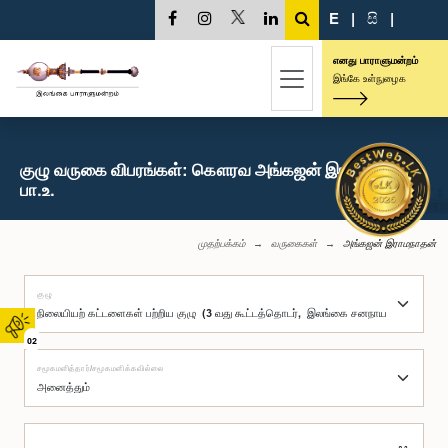
E
|
සි
|
எனது பாராளுமன்றம்
இங்கே உள்நுழைக
குழு வருகை விபரங்கள்: கௌரவ அங்கஜன் இராமநாதன்,
பா.உ.
முதற்பக்கம்
வருகைகள்
அங்கஜன் இராமநாதன்
குழு
02
சமூகமளித்தார்/சமூகமளிக்கவில்லை