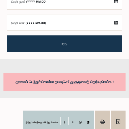
திகதி முதல் (YYYY-MM-DD)
திகதி வரை (YYYY-MM-DD)
தேடு
தரவைப் பெற்றுக்கொள்ள தயவுசெய்து குழுவைத் தெரிவு செய்க!!
இந்தப் பக்கத்தை பகிர்ந்து கொள்க
Facebook
X
WhatsApp
LinkedIn