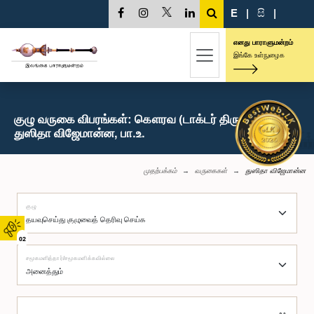
E
|
සි
|
எனது பாராளுமன்றம்
இங்கே உள்நுழைக
குழு வருகை விபரங்கள்: கௌரவ (டாக்டர் திருமதி)
துஸிதா விஜேமான்ன, பா.உ.
முதற்பக்கம்
வருகைகள்
துஸிதா விஜேமான்ன
குழு
02
சமூகமளித்தார்/சமூகமளிக்கவில்லை