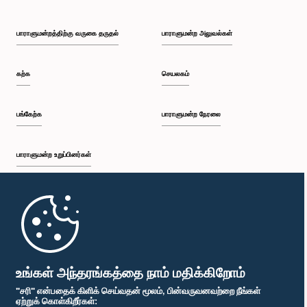
பாராளுமன்றத்திற்கு வருகை தருதல்
பாராளுமன்ற அலுவல்கள்
கற்க
செயலகம்
பங்கேற்க
பாராளுமன்ற நேரலை
பாராளுமன்ற உறுப்பினர்கள்
முதற்பக்கம்
பாராளுமன்ற கையடக்க செயலி
உங்கள் அந்தரங்கத்தை நாம் மதிக்கிறோம்
"சரி" என்பதைக் கிளிக் செய்வதன் மூலம், பின்வருவனவற்றை நீங்கள்
ஏற்றுக் கொள்கிறீர்கள்: