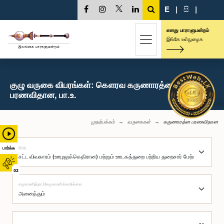
E
|
සි
|
எனது பாராளுமன்றம்
இங்கே உள்நுழைக
குழு வருகை விபரங்கள்: கௌரவ கருணாரத்ன
பரணவிதான, பா.உ.
முதற்பக்கம்
வருகைகள்
கருணாரத்ன பரணவிதான
குழு
பார்க்க
02
சமூகமளித்தார்/சமூகமளிக்கவில்லை