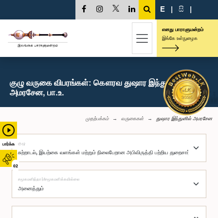
E
|
සි
|
எனது பாராளுமன்றம்
இங்கே உள்நுழைக
குழு வருகை விபரங்கள்: கௌரவ துஷார இந்துனில்
அமரசேன, பா.உ.
முதற்பக்கம்
வருகைகள்
துஷார இந்துனில் அமரசேன
குழு
பார்க்க
02
சமூகமளித்தார்/சமூகமளிக்கவில்லை