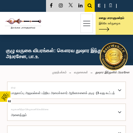
E
|
සි
|
எனது பாராளுமன்றம்
இங்கே உள்நுழைக
குழு வருகை விபரங்கள்: கௌரவ துஷார இந்துனில்
அமரசேன, பா.உ.
முதற்பக்கம்
வருகைகள்
துஷார இந்துனில் அமரசேன
குழு
02
சமூகமளித்தார்/சமூகமளிக்கவில்லை