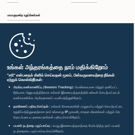
பாராளுமன்ற உறுப்பினர்கள்
முதற்பக்கம்
பாராளுமன்ற கையடக்க செயலி
உங்கள் அந்தரங்கத்தை நாம் மதிக்கிறோம்
"சரி" என்பதைக் கிளிக் செய்வதன் மூலம், பின்வருவனவற்றை நீங்கள்
ஏற்றுக் கொள்கிறீர்கள்:
அமர்வு கண்காணிப்பு (Session Tracking):
மென்மையான மற்றும் தனிப்பட்ட
ரீதியான அனுபவத்திற்காக எங்கள் இணையத்தளத்தில் உங்கள் செயற்பாட்டைக்
எம்மை பின்தொடர்க :
கண்காணிக்க அமர்வுகளைப் பயன்படுத்துகிறோம்.
தரவினைப் பதிவு செய்தல் :
எங்கள் சேவைகளின் பாதுகாப்பு மற்றும் செயற்பாட்டை
விருதுகள்
உறுதிப்படுத்துவதற்காக நாம் உங்களது IP முகவரி, சாதன விவரங்கள் மற்றும் பிற
தொடர்புடைய தரவை நாங்கள் பதிவு செய்கிறோம்.
பயனர் நடத்தை பகுப்பாய்வு :
எமது இணையத்தளத்தை மேம்படுத்த நாம் பயனர்
தனியுரிமைக் கொள்கை
நடத்தையை பகுப்பாய்வு செய்கிறோம்.