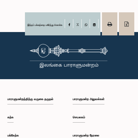
இந்தப் பக்கத்தை பகிர்ந்து கொள்க
Facebook
X
WhatsApp
LinkedIn
பாராளுமன்றத்திற்கு வருகை தருதல்
பாராளுமன்ற அலுவல்கள்
கற்க
செயலகம்
பங்கேற்க
பாராளுமன்ற நேரலை