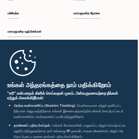
பங்கேற்க
பாராளுமன்ற நேரலை
பாராளுமன்ற உறுப்பினர்கள்
முதற்பக்கம்
பாராளுமன்ற கையடக்க செயலி
உங்கள் அந்தரங்கத்தை நாம் மதிக்கிறோம்
"சரி" என்பதைக் கிளிக் செய்வதன் மூலம், பின்வருவனவற்றை நீங்கள்
ஏற்றுக் கொள்கிறீர்கள்:
அமர்வு கண்காணிப்பு (Session Tracking):
மென்மையான மற்றும் தனிப்பட்ட
ரீதியான அனுபவத்திற்காக எங்கள் இணையத்தளத்தில் உங்கள் செயற்பாட்டைக்
எம்மை பின்தொடர்க :
கண்காணிக்க அமர்வுகளைப் பயன்படுத்துகிறோம்.
தரவினைப் பதிவு செய்தல் :
எங்கள் சேவைகளின் பாதுகாப்பு மற்றும் செயற்பாட்டை
விருதுகள்
உறுதிப்படுத்துவதற்காக நாம் உங்களது IP முகவரி, சாதன விவரங்கள் மற்றும் பிற
தொடர்புடைய தரவை நாங்கள் பதிவு செய்கிறோம்.