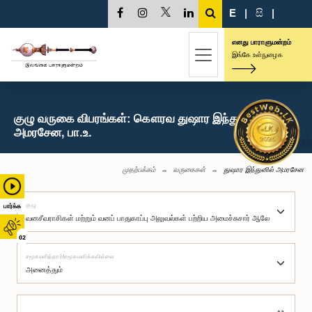
E
|
සි
|
எனது பாராளுமன்றம்
இங்கே உள்நுழைக
குழு வருகை விபரங்கள்: கௌரவ துஷார இந்துனில்
அமரசேன, பா.உ.
முதற்பக்கம்
வருகைகள்
துஷார இந்துனில் அமரசேன
குழு
பார்க்க
02
சமூகமளித்தார்/சமூகமளிக்கவில்லை