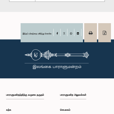
இந்தப் பக்கத்தை பகிர்ந்து கொள்க
Facebook
X
WhatsApp
LinkedIn
பாராளுமன்றத்திற்கு வருகை தருதல்
பாராளுமன்ற அலுவல்கள்
கற்க
செயலகம்