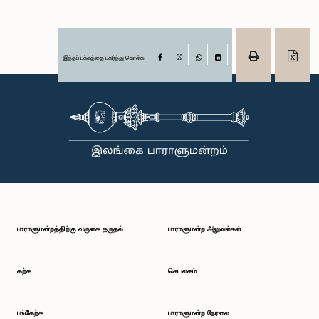
இந்தப் பக்கத்தை பகிர்ந்து கொள்க
Facebook
X
WhatsApp
LinkedIn
பாராளுமன்றத்திற்கு வருகை தருதல்
பாராளுமன்ற அலுவல்கள்
கற்க
செயலகம்
பங்கேற்க
பாராளுமன்ற நேரலை