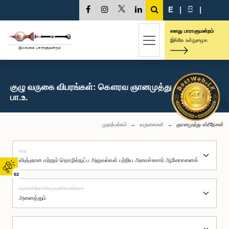
E
|
සි
|
எனது பாராளுமன்றம்
இங்கே உள்நுழைக
குழு வருகை விபரங்கள்: கௌரவ ஞானமுத்து ஸ்ரீநேசன்,
பா.உ.
முதற்பக்கம்
வருகைகள்
ஞானமுத்து ஸ்ரீநேசன்
குழு
02
சமூகமளித்தார்/சமூகமளிக்கவில்லை