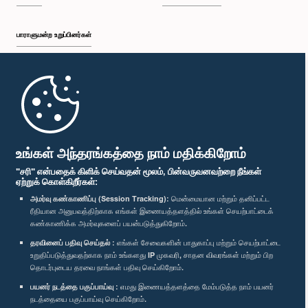
பாராளுமன்ற உறுப்பினர்கள்
முதற்பக்கம்
பாராளுமன்ற கையடக்க செயலி
உங்கள் அந்தரங்கத்தை நாம் மதிக்கிறோம்
"சரி" என்பதைக் கிளிக் செய்வதன் மூலம், பின்வருவனவற்றை நீங்கள்
ஏற்றுக் கொள்கிறீர்கள்:
அமர்வு கண்காணிப்பு (Session Tracking):
மென்மையான மற்றும் தனிப்பட்ட
ரீதியான அனுபவத்திற்காக எங்கள் இணையத்தளத்தில் உங்கள் செயற்பாட்டைக்
எம்மை பின்தொடர்க :
கண்காணிக்க அமர்வுகளைப் பயன்படுத்துகிறோம்.
தரவினைப் பதிவு செய்தல் :
எங்கள் சேவைகளின் பாதுகாப்பு மற்றும் செயற்பாட்டை
விருதுகள்
உறுதிப்படுத்துவதற்காக நாம் உங்களது IP முகவரி, சாதன விவரங்கள் மற்றும் பிற
தொடர்புடைய தரவை நாங்கள் பதிவு செய்கிறோம்.
பயனர் நடத்தை பகுப்பாய்வு :
எமது இணையத்தளத்தை மேம்படுத்த நாம் பயனர்
தனியுரிமைக் கொள்கை
நடத்தையை பகுப்பாய்வு செய்கிறோம்.