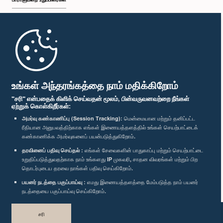
முதற்பக்கம்
பாராளுமன்ற கையடக்க செயலி
உங்கள் அந்தரங்கத்தை நாம் மதிக்கிறோம்
"சரி" என்பதைக் கிளிக் செய்வதன் மூலம், பின்வருவனவற்றை நீங்கள்
ஏற்றுக் கொள்கிறீர்கள்:
அமர்வு கண்காணிப்பு (Session Tracking):
மென்மையான மற்றும் தனிப்பட்ட
ரீதியான அனுபவத்திற்காக எங்கள் இணையத்தளத்தில் உங்கள் செயற்பாட்டைக்
எம்மை பின்தொடர்க :
கண்காணிக்க அமர்வுகளைப் பயன்படுத்துகிறோம்.
தரவினைப் பதிவு செய்தல் :
எங்கள் சேவைகளின் பாதுகாப்பு மற்றும் செயற்பாட்டை
விருதுகள்
உறுதிப்படுத்துவதற்காக நாம் உங்களது IP முகவரி, சாதன விவரங்கள் மற்றும் பிற
தொடர்புடைய தரவை நாங்கள் பதிவு செய்கிறோம்.
பயனர் நடத்தை பகுப்பாய்வு :
எமது இணையத்தளத்தை மேம்படுத்த நாம் பயனர்
தனியுரிமைக் கொள்கை
நடத்தையை பகுப்பாய்வு செய்கிறோம்.
பதிப்புரிமை © இலங்கை பாராளுமன்றம்.
சரி
முழுப்பதிப்புரிமையுடையது.