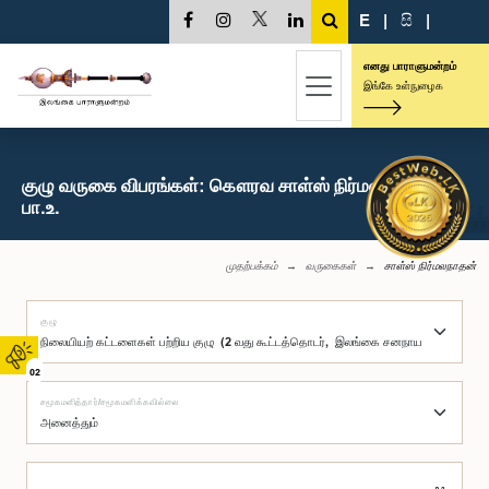
E
|
සි
|
எனது பாராளுமன்றம்
இங்கே உள்நுழைக
குழு வருகை விபரங்கள்: கௌரவ சாள்ஸ் நிர்மலநாதன்,
பா.உ.
முதற்பக்கம்
வருகைகள்
சாள்ஸ் நிர்மலநாதன்
குழு
02
சமூகமளித்தார்/சமூகமளிக்கவில்லை