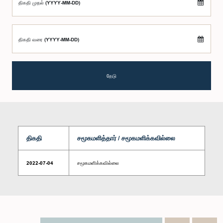
திகதி முதல் (YYYY-MM-DD)
திகதி வரை (YYYY-MM-DD)
தேடு
திகதி
சமூகமளித்தார் / சமூகமளிக்கவில்லை
2022-07-04
சமூகமளிக்கவில்லை