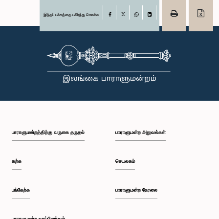
இந்தப் பக்கத்தை பகிர்ந்து கொள்க
Facebook
X
WhatsApp
LinkedIn
பாராளுமன்றத்திற்கு வருகை தருதல்
பாராளுமன்ற அலுவல்கள்
கற்க
செயலகம்
பங்கேற்க
பாராளுமன்ற நேரலை
பாராளுமன்ற உறுப்பினர்கள்