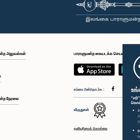
ன்ற அலுவல்கள்
பாராளுமன்ற கையடக்க செயலி
்
உங்
எம்மை பின்தொடர்க :
"சரி
ன்ற நேரலை
கொள்க
விருதுகள்
அ
அ
அ
தனியுரிமைக் கொள்கை
த
உ