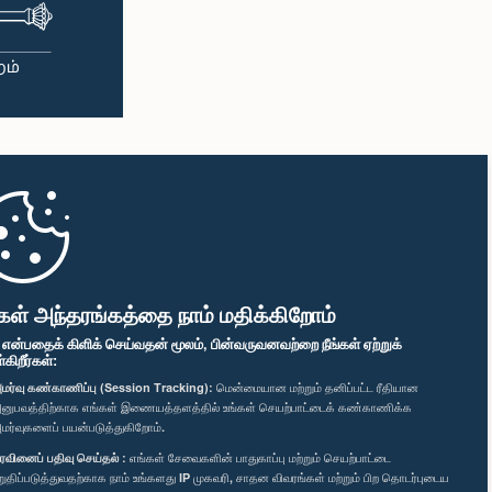
கள் அந்தரங்கத்தை நாம் மதிக்கிறோம்
" என்பதைக் கிளிக் செய்வதன் மூலம், பின்வருவனவற்றை நீங்கள் ஏற்றுக்
ிறீர்கள்:
மர்வு கண்காணிப்பு (Session Tracking):
மென்மையான மற்றும் தனிப்பட்ட ரீதியான
னுபவத்திற்காக எங்கள் இணையத்தளத்தில் உங்கள் செயற்பாட்டைக் கண்காணிக்க
மர்வுகளைப் பயன்படுத்துகிறோம்.
ரவினைப் பதிவு செய்தல் :
எங்கள் சேவைகளின் பாதுகாப்பு மற்றும் செயற்பாட்டை
றுதிப்படுத்துவதற்காக நாம் உங்களது IP முகவரி, சாதன விவரங்கள் மற்றும் பிற தொடர்புடைய