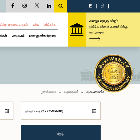
E
|
සි
|
எனது பாராளுமன்றம்
திற்கு வருகை தருதல்
கற்க
பங்கேற்க
இங்கே உங்கள் கணக்கிற்கு
உள்நுழைக
ல்கள்
செயலகம்
பாராளுமன்ற நேரலை
முதற்பக்கம்
வருகைகள்
ஆசு மாரசிங்க
திகதி வரை (YYYY-MM-DD)
தேடு