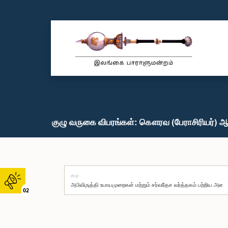
குழு வருகை விபரங்கள்: கௌரவ (பேராசிரியர்) ஆசு
குழு
02