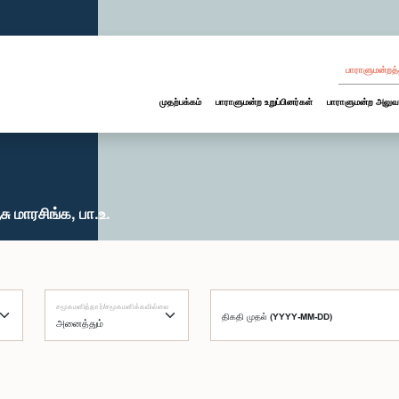
பாராளுமன்றத்
முதற்பக்கம்
பாராளுமன்ற உறுப்பினர்கள்
பாராளுமன்ற அலுவ
 மாரசிங்க, பா.உ.
சமூகமளித்தார்/சமூகமளிக்கவில்லை
திகதி முதல் (YYYY-MM-DD)