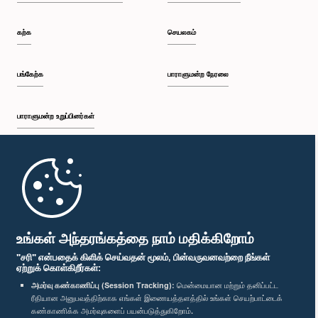
கற்க
செயலகம்
பங்கேற்க
பாராளுமன்ற நேரலை
பாராளுமன்ற உறுப்பினர்கள்
முதற்பக்கம்
பாராளுமன்ற கையடக்க செயலி
உங்கள் அந்தரங்கத்தை நாம் மதிக்கிறோம்
"சரி" என்பதைக் கிளிக் செய்வதன் மூலம், பின்வருவனவற்றை நீங்கள்
ஏற்றுக் கொள்கிறீர்கள்:
அமர்வு கண்காணிப்பு (Session Tracking):
மென்மையான மற்றும் தனிப்பட்ட
ரீதியான அனுபவத்திற்காக எங்கள் இணையத்தளத்தில் உங்கள் செயற்பாட்டைக்
எம்மை பின்தொடர்க :
கண்காணிக்க அமர்வுகளைப் பயன்படுத்துகிறோம்.