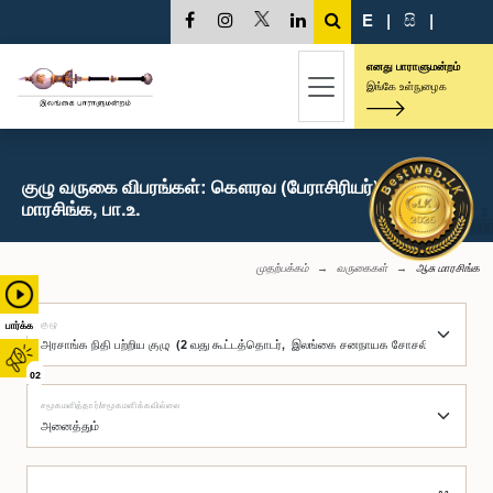
E
|
සි
|
எனது பாராளுமன்றம்
இங்கே உள்நுழைக
குழு வருகை விபரங்கள்: கௌரவ (பேராசிரியர்) ஆசு
மாரசிங்க, பா.உ.
முதற்பக்கம்
வருகைகள்
ஆசு மாரசிங்க
குழு
பார்க்க
02
சமூகமளித்தார்/சமூகமளிக்கவில்லை