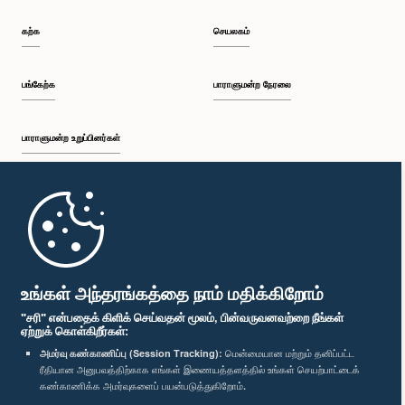
கற்க
செயலகம்
பங்கேற்க
பாராளுமன்ற நேரலை
பாராளுமன்ற உறுப்பினர்கள்
முதற்பக்கம்
பாராளுமன்ற கையடக்க செயலி
உங்கள் அந்தரங்கத்தை நாம் மதிக்கிறோம்
"சரி" என்பதைக் கிளிக் செய்வதன் மூலம், பின்வருவனவற்றை நீங்கள்
ஏற்றுக் கொள்கிறீர்கள்:
அமர்வு கண்காணிப்பு (Session Tracking):
மென்மையான மற்றும் தனிப்பட்ட
ரீதியான அனுபவத்திற்காக எங்கள் இணையத்தளத்தில் உங்கள் செயற்பாட்டைக்
எம்மை பின்தொடர்க :
கண்காணிக்க அமர்வுகளைப் பயன்படுத்துகிறோம்.