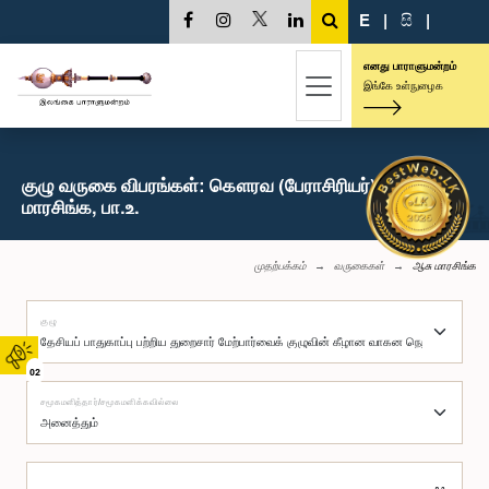
E
|
සි
|
எனது பாராளுமன்றம்
இங்கே உள்நுழைக
குழு வருகை விபரங்கள்: கௌரவ (பேராசிரியர்) ஆசு
மாரசிங்க, பா.உ.
முதற்பக்கம்
வருகைகள்
ஆசு மாரசிங்க
குழு
02
சமூகமளித்தார்/சமூகமளிக்கவில்லை