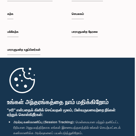
கற்க
செயலகம்
பங்கேற்க
பாராளுமன்ற நேரலை
பாராளுமன்ற உறுப்பினர்கள்
முதற்பக்கம்
பாராளுமன்ற கையடக்க செயலி
உங்கள் அந்தரங்கத்தை நாம் மதிக்கிறோம்
"சரி" என்பதைக் கிளிக் செய்வதன் மூலம், பின்வருவனவற்றை நீங்கள்
ஏற்றுக் கொள்கிறீர்கள்:
அமர்வு கண்காணிப்பு (Session Tracking):
மென்மையான மற்றும் தனிப்பட்ட
ரீதியான அனுபவத்திற்காக எங்கள் இணையத்தளத்தில் உங்கள் செயற்பாட்டைக்
எம்மை பின்தொடர்க :
கண்காணிக்க அமர்வுகளைப் பயன்படுத்துகிறோம்.