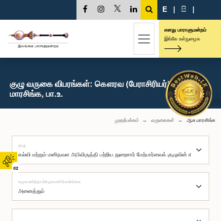
E
|
සි
|
எனது பாராளுமன்றம்
இங்கே உள்நுழைக
குழு வருகை விபரங்கள்: கௌரவ (பேராசிரியர்) ஆசு
மாரசிங்க, பா.உ.
முதற்பக்கம்
வருகைகள்
ஆசு மாரசிங்க
குழு
02
சமூகமளித்தார்/சமூகமளிக்கவில்லை