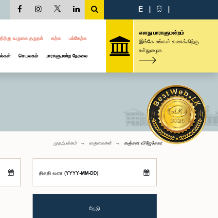
E
|
සි
|
எனது பாராளுமன்றம்
திற்கு வருகை தருதல்
கற்க
பங்கேற்க
இங்கே உங்கள் கணக்கிற்கு
உள்நுழைக
ல்கள்
செயலகம்
பாராளுமன்ற நேரலை
முதற்பக்கம்
வருகைகள்
கஞ்சன விஜேசேகர
திகதி வரை (YYYY-MM-DD)
தேடு