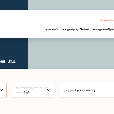
பாராளுமன்றத்
முதற்பக்கம்
பாராளுமன்ற உறுப்பினர்கள்
பாராளுமன்ற அலுவ
ர, பா.உ.
சமூகமளித்தார்/சமூகமளிக்கவில்லை
திகதி முதல் (YYYY-MM-DD)