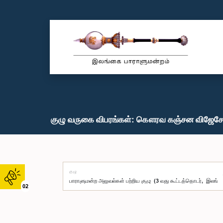
குழு வருகை விபரங்கள்: கௌரவ கஞ்சன விஜேசேக
குழு
02