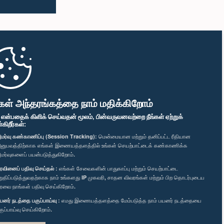
கள் அந்தரங்கத்தை நாம் மதிக்கிறோம்
" என்பதைக் கிளிக் செய்வதன் மூலம், பின்வருவனவற்றை நீங்கள் ஏற்றுக்
ிறீர்கள்:
மர்வு கண்காணிப்பு (Session Tracking):
மென்மையான மற்றும் தனிப்பட்ட ரீதியான
னுபவத்திற்காக எங்கள் இணையத்தளத்தில் உங்கள் செயற்பாட்டைக் கண்காணிக்க
மர்வுகளைப் பயன்படுத்துகிறோம்.
ரவினைப் பதிவு செய்தல் :
எங்கள் சேவைகளின் பாதுகாப்பு மற்றும் செயற்பாட்டை
றுதிப்படுத்துவதற்காக நாம் உங்களது IP முகவரி, சாதன விவரங்கள் மற்றும் பிற தொடர்புடைய
ரவை நாங்கள் பதிவு செய்கிறோம்.
யனர் நடத்தை பகுப்பாய்வு :
எமது இணையத்தளத்தை மேம்படுத்த நாம் பயனர் நடத்தையை
குப்பாய்வு செய்கிறோம்.