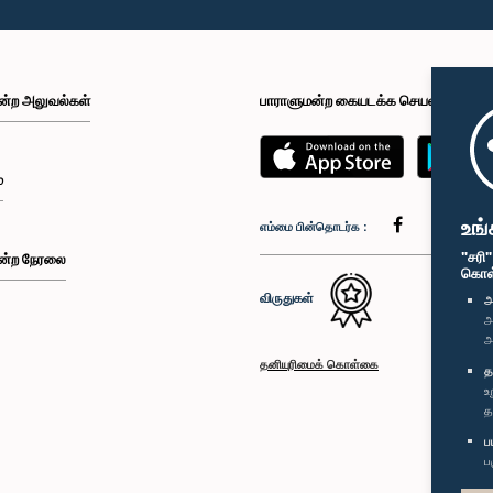
ன்ற அலுவல்கள்
பாராளுமன்ற கையடக்க செயலி
்
உங்
எம்மை பின்தொடர்க :
"சரி
ன்ற நேரலை
கொள்க
விருதுகள்
அ
அ
அ
தனியுரிமைக் கொள்கை
த
உ
த
ப
ப