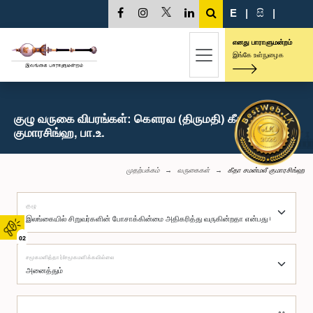
E
|
සි
|
எனது பாராளுமன்றம்
இங்கே உள்நுழைக
குழு வருகை விபரங்கள்: கௌரவ (திருமதி) கீதா சமன்மலீ
குமாரசிங்ஹ, பா.உ.
முதற்பக்கம்
வருகைகள்
கீதா சமன்மலீ குமாரசிங்ஹ
குழு
02
சமூகமளித்தார்/சமூகமளிக்கவில்லை