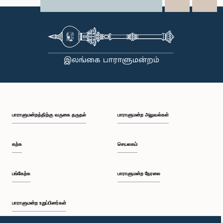
X
WhatsApp
LinkedIn
பாராளுமன்றத்திற்கு வருகை தருதல்
பாராளுமன்ற அலுவல்கள்
கற்க
செயலகம்
பங்கேற்க
பாராளுமன்ற நேரலை
பாராளுமன்ற உறுப்பினர்கள்