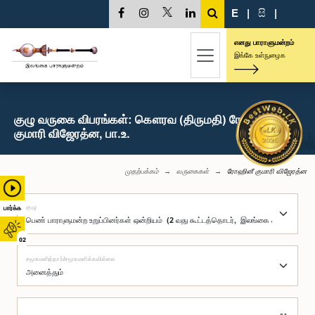
E
|
සි
|
எனது பாராளுமன்றம்
இங்கே உள்நுழைக
குழு வருகை விபரங்கள்: கௌரவ (திருமதி) ரோஹினீ
குமாரி விஜேரத்ன, பா.உ.
முதற்பக்கம்
வருகைகள்
ரோஹினீ குமாரி விஜேரத்ன
குழு
பார்க்க
02
சமூகமளித்தார்/சமூகமளிக்கவில்லை