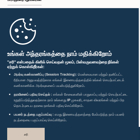
முதற்பக்கம்
பாராளுமன்ற கையடக்க செயலி
உங்கள் அந்தரங்கத்தை நாம் மதிக்கிறோம்
"சரி" என்பதைக் கிளிக் செய்வதன் மூலம், பின்வருவனவற்றை நீங்கள்
ஏற்றுக் கொள்கிறீர்கள்:
அமர்வு கண்காணிப்பு (Session Tracking):
மென்மையான மற்றும் தனிப்பட்ட
ரீதியான அனுபவத்திற்காக எங்கள் இணையத்தளத்தில் உங்கள் செயற்பாட்டைக்
எம்மை பின்தொடர்க :
கண்காணிக்க அமர்வுகளைப் பயன்படுத்துகிறோம்.
தரவினைப் பதிவு செய்தல் :
எங்கள் சேவைகளின் பாதுகாப்பு மற்றும் செயற்பாட்டை
விருதுகள்
உறுதிப்படுத்துவதற்காக நாம் உங்களது IP முகவரி, சாதன விவரங்கள் மற்றும் பிற
தொடர்புடைய தரவை நாங்கள் பதிவு செய்கிறோம்.
பயனர் நடத்தை பகுப்பாய்வு :
எமது இணையத்தளத்தை மேம்படுத்த நாம் பயனர்
தனியுரிமைக் கொள்கை
நடத்தையை பகுப்பாய்வு செய்கிறோம்.
பதிப்புரிமை © இலங்கை பாராளுமன்றம்.
சரி
முழுப்பதிப்புரிமையுடையது.