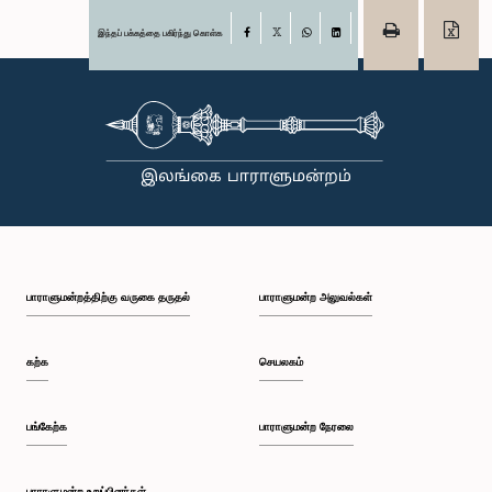
இந்தப் பக்கத்தை பகிர்ந்து கொள்க
Facebook
X
WhatsApp
LinkedIn
பாராளுமன்றத்திற்கு வருகை தருதல்
பாராளுமன்ற அலுவல்கள்
கற்க
செயலகம்
பங்கேற்க
பாராளுமன்ற நேரலை
பாராளுமன்ற உறுப்பினர்கள்