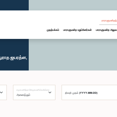
பாராளுமன்றத்
முதற்பக்கம்
பாராளுமன்ற உறுப்பினர்கள்
பாராளுமன்ற அலுவ
நுராத ஜயரத்ன,
சமூகமளித்தார்/சமூகமளிக்கவில்லை
திகதி முதல் (YYYY-MM-DD)