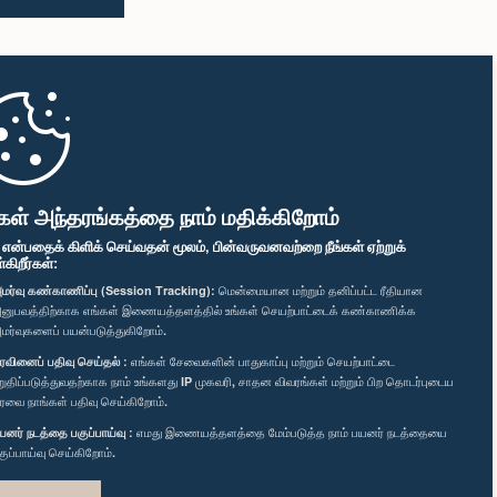
கள் அந்தரங்கத்தை நாம் மதிக்கிறோம்
" என்பதைக் கிளிக் செய்வதன் மூலம், பின்வருவனவற்றை நீங்கள் ஏற்றுக்
ிறீர்கள்:
மர்வு கண்காணிப்பு (Session Tracking):
மென்மையான மற்றும் தனிப்பட்ட ரீதியான
னுபவத்திற்காக எங்கள் இணையத்தளத்தில் உங்கள் செயற்பாட்டைக் கண்காணிக்க
மர்வுகளைப் பயன்படுத்துகிறோம்.
ரவினைப் பதிவு செய்தல் :
எங்கள் சேவைகளின் பாதுகாப்பு மற்றும் செயற்பாட்டை
றுதிப்படுத்துவதற்காக நாம் உங்களது IP முகவரி, சாதன விவரங்கள் மற்றும் பிற தொடர்புடைய
ரவை நாங்கள் பதிவு செய்கிறோம்.
யனர் நடத்தை பகுப்பாய்வு :
எமது இணையத்தளத்தை மேம்படுத்த நாம் பயனர் நடத்தையை
குப்பாய்வு செய்கிறோம்.