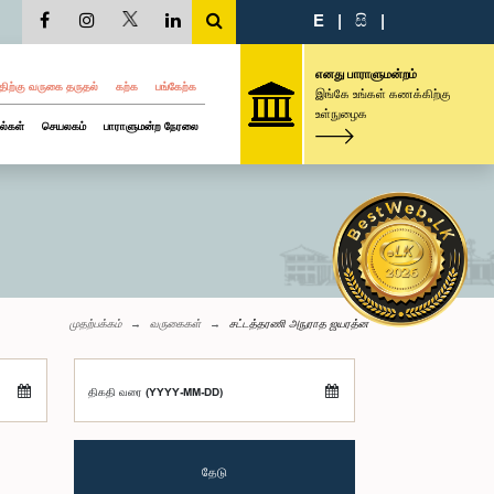
E
|
සි
|
எனது பாராளுமன்றம்
திற்கு வருகை தருதல்
கற்க
பங்கேற்க
இங்கே உங்கள் கணக்கிற்கு
உள்நுழைக
ல்கள்
செயலகம்
பாராளுமன்ற நேரலை
முதற்பக்கம்
வருகைகள்
சட்டத்தரணி அநுராத ஜயரத்ன
திகதி வரை (YYYY-MM-DD)
தேடு