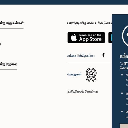
ன்ற அலுவல்கள்
பாராளுமன்ற கையடக்க செயலி
்
உங்
எம்மை பின்தொடர்க :
"சரி
ன்ற நேரலை
கொள்க
விருதுகள்
அ
அ
அ
தனியுரிமைக் கொள்கை
த
உ
த
ப
ப