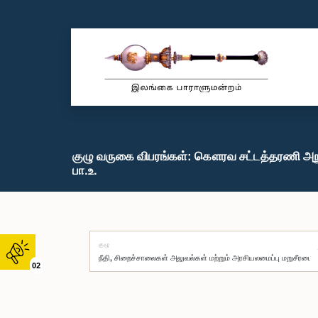
குழு வருகை விபரங்கள்: கௌரவ சட்டத்தரணி அ
பா.உ.
குழு
02