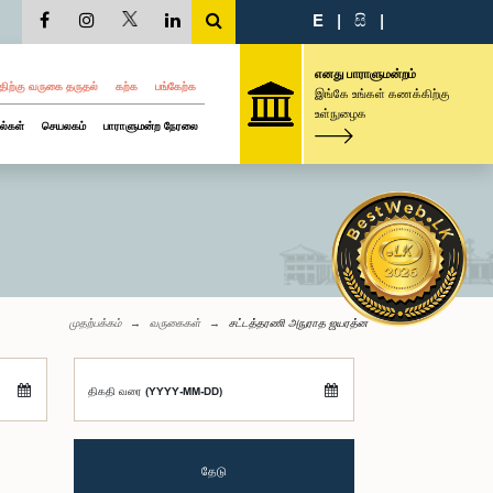
E
|
සි
|
எனது பாராளுமன்றம்
திற்கு வருகை தருதல்
கற்க
பங்கேற்க
இங்கே உங்கள் கணக்கிற்கு
உள்நுழைக
ல்கள்
செயலகம்
பாராளுமன்ற நேரலை
முதற்பக்கம்
வருகைகள்
சட்டத்தரணி அநுராத ஜயரத்ன
திகதி வரை (YYYY-MM-DD)
தேடு