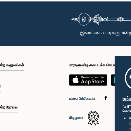
ன்ற அலுவல்கள்
பாராளுமன்ற கையடக்க செயலி
்
உங்
எம்மை பின்தொடர்க :
"சரி
ன்ற நேரலை
கொள்க
விருதுகள்
அ
அ
அ