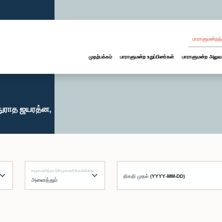
பாராளுமன்றத்
முதற்பக்கம்
பாராளுமன்ற உறுப்பினர்கள்
பாராளுமன்ற அலுவ
நுராத ஜயரத்ன,
சமூகமளித்தார்/சமூகமளிக்கவில்லை
திகதி முதல் (YYYY-MM-DD)