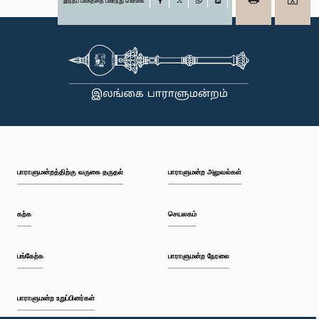
இந்தப் பக்கத்தை பகிர்ந்து கொள்க
Facebook
X
WhatsApp
LinkedIn
பாராளுமன்றத்திற்கு வருகை தருதல்
பாராளுமன்ற அலுவல்கள்
கற்க
செயலகம்
பங்கேற்க
பாராளுமன்ற நேரலை
பாராளுமன்ற உறுப்பினர்கள்