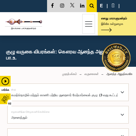
E
|
සි
|
எனது பாராளுமன்றம்
இங்கே உள்நுழைக
குழு வருகை விபரங்கள்: கௌரவ ஆனந்த அலுத்கமகே,
பா.உ.
முதற்பக்கம்
வருகைகள்
ஆனந்த அலுத்கமகே
குழு
பார்க்க
02
சமூகமளித்தார்/சமூகமளிக்கவில்லை